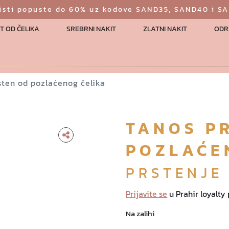
risti popuste do 60% uz kodove SAND35, SAND40 i S
T OD ČELIKA
SREBRNI NAKIT
ZLATNI NAKIT
ODR
sten od pozlaćenog čelika
TANOS P
POZLAĆE
PRSTENJE
Prijavite se
u Prahir loyalty
Na zalihi