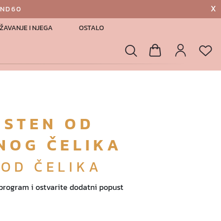
X
AND60
ŽAVANJE I NJEGA
OSTALO
List
Pretraga
Košarica
Profil
RSTEN OD
NOG ČELIKA
 OD ČELIKA
 program i ostvarite dodatni popust