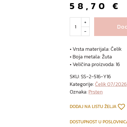
58,70
€
T
+
Dod
a
-
n
o
s
• Vrsta materijala: Čelik
p
• Boja metala: Žuta
r
• Veličina proizvoda: 16
s
t
SKU:
SS-2-516-Y16
e
Kategorije:
Čelik 07/2026
n
Oznaka:
Prsten
o
d
DODAJ NA LISTU ŽELJA
p
o
DOSTUPNOST U POSLOVNI
z