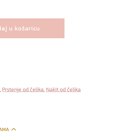
aj u košaricu
,
Prstenje od čelika
,
Nakit od čelika
CAMA