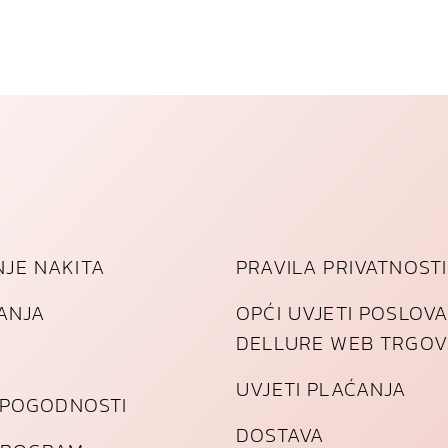
l
a
ć
e
n
o
g
č
e
l
i
JE NAKITA
PRAVILA PRIVATNOSTI
k
a
TANJA
OPĆI UVJETI POSLOV
k
DELLURE WEB TRGOV
o
l
UVJETI PLAĆANJA
i
I POGODNOSTI
č
DOSTAVA
i