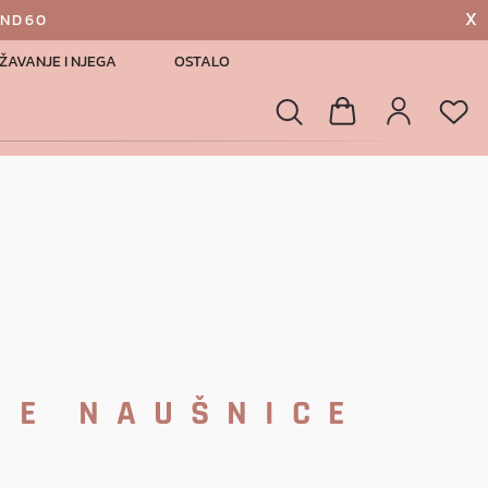
X
AND60
ŽAVANJE I NJEGA
OSTALO
List
Pretraga
Košarica
Profil
NE NAUŠNICE