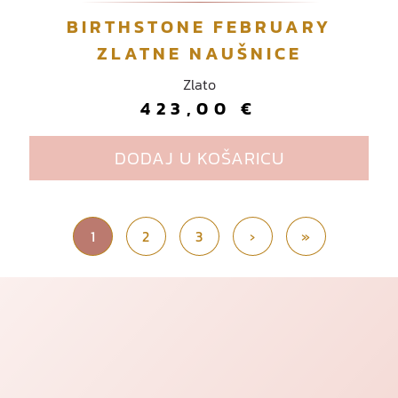
BIRTHSTONE FEBRUARY
ZLATNE NAUŠNICE
Zlato
423,00
€
DODAJ U KOŠARICU
Current Page
1
2
Page
3
Page
›
»