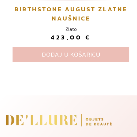
t
BIRTHSTONE AUGUST ZLATNE
i
NAUŠNICE
.
O
Zlato
p
423,00
€
c
i
DODAJ U KOŠARICU
j
e
s
e
Page navigation
m
o
g
u
o
d
a
b