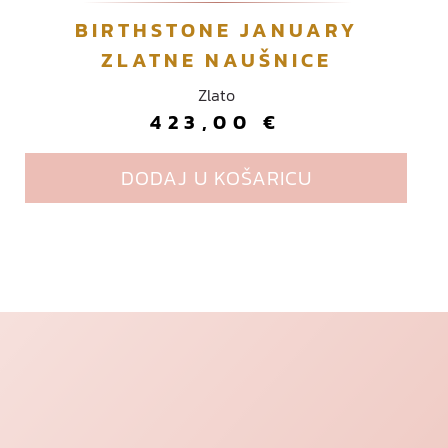
BIRTHSTONE JANUARY
ZLATNE NAUŠNICE
Zlato
423,00
€
DODAJ U KOŠARICU