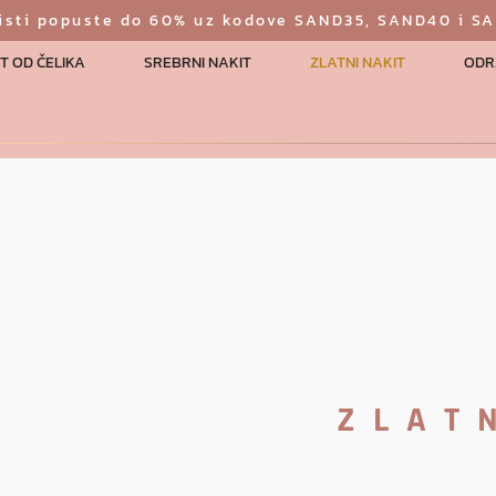
risti popuste do 60% uz kodove SAND35, SAND40 i S
T OD ČELIKA
SREBRNI NAKIT
ZLATNI NAKIT
ODR
ZLAT