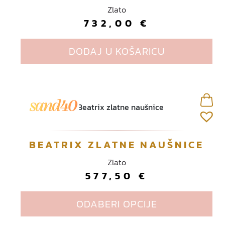
Zlato
732,00
€
DODAJ U KOŠARICU
O
BEATRIX ZLATNE NAUŠNICE
v
Zlato
a
577,50
€
j
p
ODABERI OPCIJE
r
o