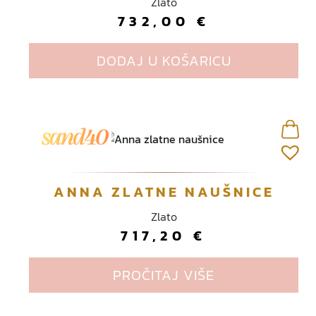
Zlato
732,00
€
DODAJ U KOŠARICU
ANNA ZLATNE NAUŠNICE
Zlato
717,20
€
PROČITAJ VIŠE