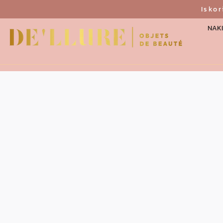
Isko
NAKI