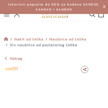
Iskoristi popuste do 60% uz kodove SAND35,
X
SAND40 i SAND60
Izbornik
Pretraga
Profil
Koš
Nakit od čelika
Naušnice od čelika
Viv naušnice od pozlaćenog čelika
Natrag