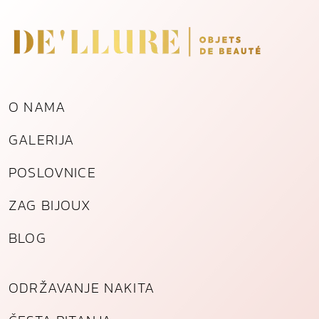
i
k
a
k
o
l
O NAMA
i
č
GALERIJA
i
n
POSLOVNICE
a
ZAG BIJOUX
BLOG
ODRŽAVANJE NAKITA