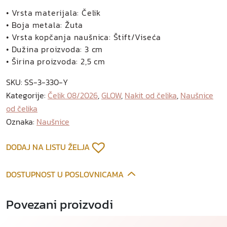
n
i
• Vrsta materijala: Čelik
c
• Boja metala: Žuta
e
• Vrsta kopčanja naušnica: Štift/Viseća
o
• Dužina proizvoda: 3 cm
d
• Širina proizvoda: 2,5 cm
p
SKU:
SS-3-330-Y
o
Kategorije:
Čelik 08/2026
,
GLOW
,
Nakit od čelika
,
Naušnice
z
od čelika
l
Oznaka:
Naušnice
a
ć
e
DODAJ NA LISTU ŽELJA
n
o
DOSTUPNOST U POSLOVNICAMA
g
č
Povezani proizvodi
e
l