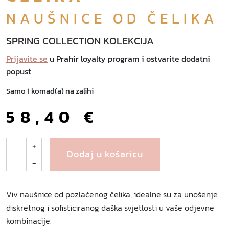
NAUŠNICE OD ČELIKA
SPRING COLLECTION KOLEKCIJA
Prijavite se
u Prahir loyalty program i ostvarite dodatni
popust
Samo 1 komad(a) na zalihi
58,40
€
V
+
Dodaj u košaricu
i
-
v
n
a
Viv naušnice od pozlaćenog čelika, idealne su za unošenje
u
diskretnog i sofisticiranog daška svjetlosti u vaše odjevne
š
kombinacije.