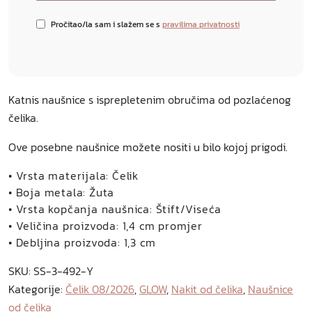
Pročitao/la sam i slažem se s
pravilima privatnosti
Katnis naušnice s isprepletenim obručima od pozlaćenog
čelika.
Ove posebne naušnice možete nositi u bilo kojoj prigodi.
• Vrsta materijala: Čelik
• Boja metala: Žuta
• Vrsta kopčanja naušnica: Štift/Viseća
• Veličina proizvoda: 1,4 cm promjer
• Debljina proizvoda: 1,3 cm
SKU:
SS-3-492-Y
Kategorije:
Čelik 08/2026
,
GLOW
,
Nakit od čelika
,
Naušnice
od čelika