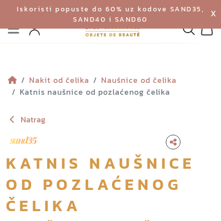
Iskoristi popuste do 60% uz kodove SAND35,
X
SAND40 i SAND60
Izbornik
Pretraga
Profil
Koš
Nakit od čelika
Naušnice od čelika
Katnis naušnice od pozlaćenog čelika
Natrag
KATNIS NAUŠNICE
OD POZLAĆENOG
ČELIKA