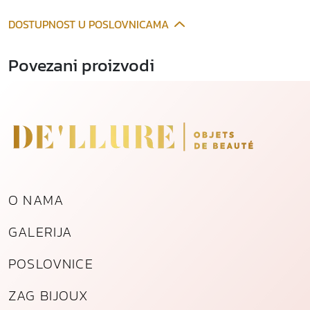
e
DOSTUPNOST U POSLOVNICAMA
n
o
Povezani proizvodi
g
č
e
l
i
k
a
k
o
O NAMA
l
i
GALERIJA
č
i
POSLOVNICE
n
ZAG BIJOUX
a