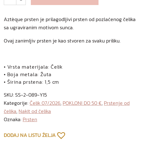
t
è
q
Aztèque prsten je prilagodljivi prsten od pozlaćenog čelika
u
sa ugraviranim motivom sunca.
e
Ovaj zanimljiv prsten je kao stvoren za svaku priliku.
p
r
s
t
• Vrsta materijala: Čelik
e
• Boja metala: Žuta
n
• Širina prstena: 1,5 cm
o
d
SKU:
SS-2-089-Y15
p
Kategorije:
Čelik 07/2026
,
POKLONI DO 50 €
,
Prstenje od
o
čelika
,
Nakit od čelika
z
Oznaka:
Prsten
l
a
DODAJ NA LISTU ŽELJA
ć