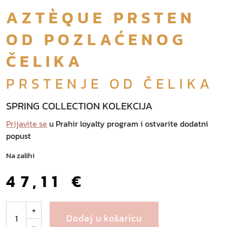
AZTÈQUE PRSTEN
OD POZLAĆENOG
ČELIKA
PRSTENJE OD ČELIKA
SPRING COLLECTION KOLEKCIJA
Prijavite se
u Prahir loyalty program i ostvarite dodatni
popust
Na zalihi
47,11
€
A
+
Dodaj u košaricu
z
-