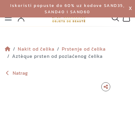
Iskoristi popuste do 60% uz kodove SAND35,
X
SAND40 i SAND60
Izbornik
Pretraga
Profil
Koš
Nakit od čelika
Prstenje od čelika
Aztèque prsten od pozlaćenog čelika
Natrag