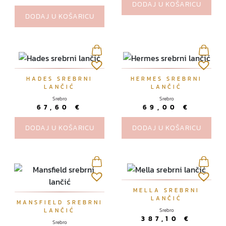
a
a
DODAJ U KOŠARICU
v
n
DODAJ U KOŠARICU
i
i
š
c
e
i
v
p
a
r
HADES SREBRNI
HERMES SREBRNI
r
LANČIĆ
LANČIĆ
o
i
Srebro
Srebro
i
67,60
€
69,00
€
j
z
a
v
DODAJ U KOŠARICU
DODAJ U KOŠARICU
n
o
t
d
i
a
.
O
MELLA SREBRNI
p
LANČIĆ
MANSFIELD SREBRNI
c
LANČIĆ
Srebro
387,10
€
i
Srebro