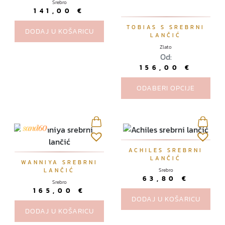
Srebro
141,00
€
O
TOBIAS S SREBRNI
DODAJ U KOŠARICU
LANČIĆ
v
Zlato
a
Od:
j
156,00
€
p
r
ODABERI OPCIJE
o
i
z
v
o
ACHILES SREBRNI
LANČIĆ
d
WANNIYA SREBRNI
LANČIĆ
Srebro
i
63,80
€
Srebro
m
165,00
€
a
DODAJ U KOŠARICU
v
DODAJ U KOŠARICU
i