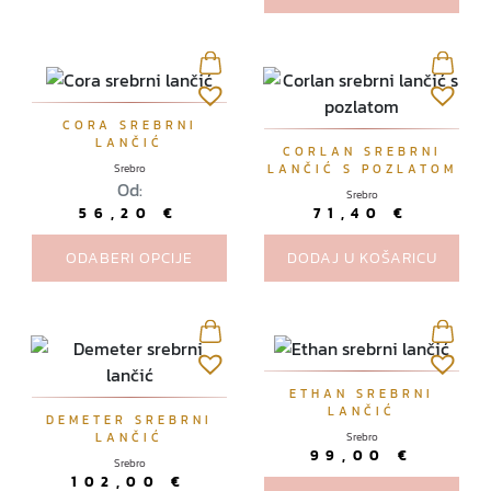
s
e
m
o
g
O
CORA SREBRNI
u
LANČIĆ
v
CORLAN SREBRNI
o
Srebro
LANČIĆ S POZLATOM
a
d
Od:
Srebro
j
a
56,20
€
71,40
€
p
b
r
ODABERI OPCIJE
DODAJ U KOŠARICU
r
o
a
i
t
z
i
v
n
o
a
ETHAN SREBRNI
LANČIĆ
d
s
DEMETER SREBRNI
LANČIĆ
Srebro
i
t
99,00
€
Srebro
m
r
102,00
€