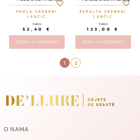
t
PAOLA SREBRNI
PERALTA SREBRNI
r
LANČIĆ
LANČIĆ
a
Srebro
Srebro
n
52,40
€
123,00
€
i
DODAJ U KOŠARICU
DODAJ U KOŠARICU
c
i
p
Page navigation
Current Page
1
Page
2
r
o
i
z
v
o
d
a
O NAMA