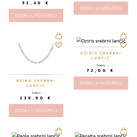
52,40
€
j
DODAJ U KOŠARICU
e
DODAJ U KOŠARICU
s
e
m
o
g
OZIRIS SREBRNI
u
LANČIĆ
o
Srebro
d
72,00
€
a
NEIBA SREBRNI
DODAJ U KOŠARICU
b
LANČIĆ
r
Srebro
239,90
€
a
t
DODAJ U KOŠARICU
i
n
a
s