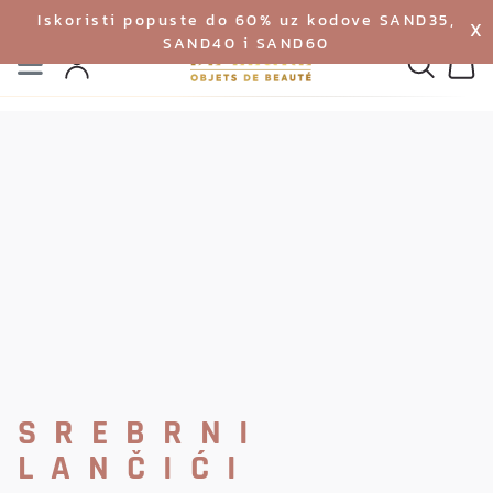
Iskoristi popuste do 60% uz kodove SAND35,
X
SAND40 i SAND60
Izbornik
Pretraga
Profil
Koš
SREBRNI
LANČIĆI