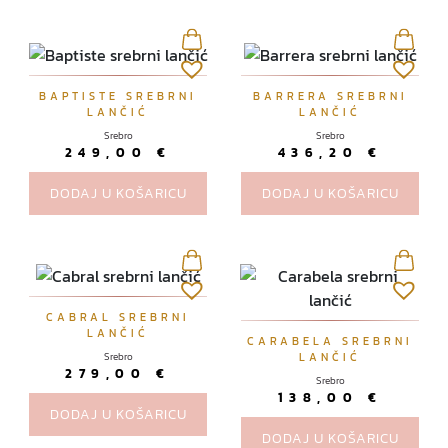
š
e
v
a
BAPTISTE SREBRNI
BARRERA SREBRNI
r
LANČIĆ
LANČIĆ
i
Srebro
Srebro
249,00
€
436,20
€
j
a
DODAJ U KOŠARICU
DODAJ U KOŠARICU
n
t
i
.
O
CABRAL SREBRNI
p
LANČIĆ
CARABELA SREBRNI
c
Srebro
LANČIĆ
279,00
€
i
Srebro
138,00
€
j
DODAJ U KOŠARICU
e
DODAJ U KOŠARICU