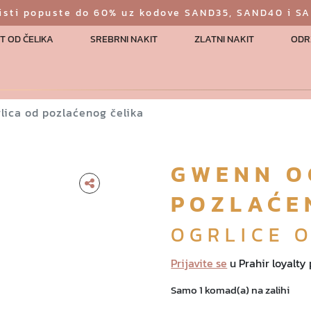
risti popuste do 60% uz kodove SAND35, SAND40 i S
T OD ČELIKA
SREBRNI NAKIT
ZLATNI NAKIT
ODR
lica od pozlaćenog čelika
GWENN O
POZLAĆE
OGRLICE 
Prijavite se
u Prahir loyalty
Samo 1 komad(a) na zalihi