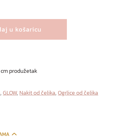
aj u košaricu
5 cm produžetak
6
,
GLOW
,
Nakit od čelika
,
Ogrlice od čelika
CAMA