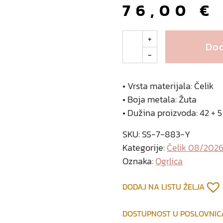
76,00
€
G
+
Dod
w
-
e
n
n
• Vrsta materijala: Čelik
o
• Boja metala: Žuta
g
• Dužina proizvoda: 42 + 
r
l
SKU:
SS-7-883-Y
i
Kategorije:
Čelik 08/202
c
Oznaka:
Ogrlica
a
o
DODAJ NA LISTU ŽELJA
d
p
DOSTUPNOST U POSLOVNI
o