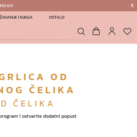
X
AND60
ŽAVANJE I NJEGA
OSTALO
List
Pretraga
Košarica
Profil
GRLICA OD
NOG ČELIKA
OD ČELIKA
 program i ostvarite dodatni popust