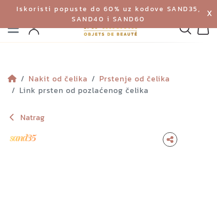
Iskoristi popuste do 60% uz kodove SAND35,
X
SAND40 i SAND60
Izbornik
Pretraga
Profil
Koš
Nakit od čelika
Prstenje od čelika
Link prsten od pozlaćenog čelika
Natrag