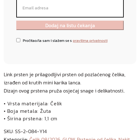
Pročitao/la sam i slažem se s
pravilima privatnosti
Link prsten je prilagodljivi prsten od pozlaćenog čelika,
izrađen od krutih mini karika lanca.
Dizajn ovog prstena pruža osjećaj snage i delikatnosti..
• Vrsta materijala: Čelik
• Boja metala: Žuta
• Širina prstena: 1,1 cm
SKU:
SS-2-084-Y14
Kategorije:
Čelik 08/2026
,
GLOW
,
Prstenje od čelika
,
Nakit