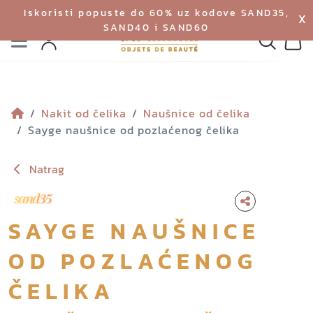
Iskoristi popuste do 60% uz kodove SAND35,
X
SAND40 i SAND60
Izbornik
Pretraga
Profil
Koš
Nakit od čelika
Naušnice od čelika
Sayge naušnice od pozlaćenog čelika
Natrag
SAYGE NAUŠNICE
OD POZLAĆENOG
ČELIKA