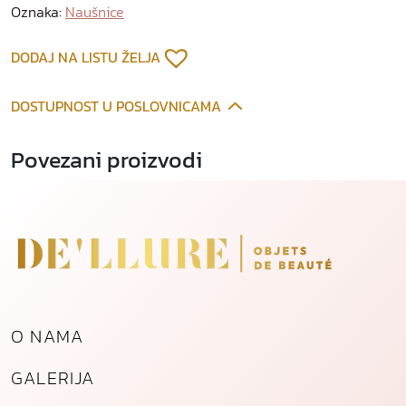
e
Oznaka:
Naušnice
o
d
DODAJ NA LISTU ŽELJA
p
o
DOSTUPNOST U POSLOVNICAMA
z
l
Povezani proizvodi
a
ć
e
n
o
g
č
e
O NAMA
l
i
GALERIJA
k
a