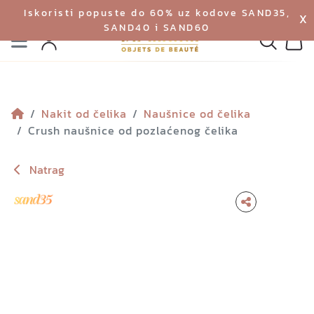
Iskoristi popuste do 60% uz kodove SAND35,
X
SAND40 i SAND60
Izbornik
Pretraga
Profil
Koš
Nakit od čelika
Naušnice od čelika
Crush naušnice od pozlaćenog čelika
Natrag