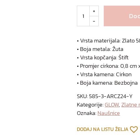
M
+
Dod
i
-
l
a
z
• Vrsta materijala: Zlato
l
• Boja metala: Žuta
a
• Vrsta kopčanja: Štift
t
• Promjer cirkona: 0,8 cm 
n
• Vrsta kamena: Cirkon
e
• Boja kamena: Bezbojna
n
a
SKU:
585-3-ARCZ24-Y
u
Kategorije:
GLOW
,
Zlatne 
š
Oznaka:
Naušnice
n
i
DODAJ NA LISTU ŽELJA
c
e