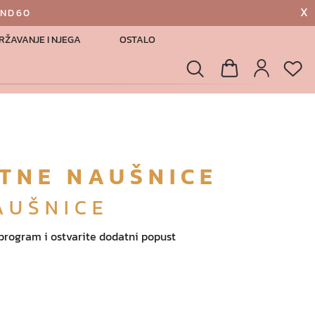
X
AND60
RŽAVANJE I NJEGA
OSTALO
List
Pretraga
Košarica
Profil
ATNE NAUŠNICE
AUŠNICE
 program i ostvarite dodatni popust
€