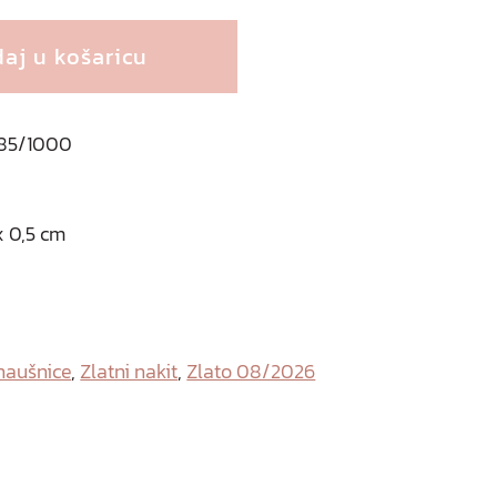
aj u košaricu
 585/1000
x 0,5 cm
naušnice
,
Zlatni nakit
,
Zlato 08/2026