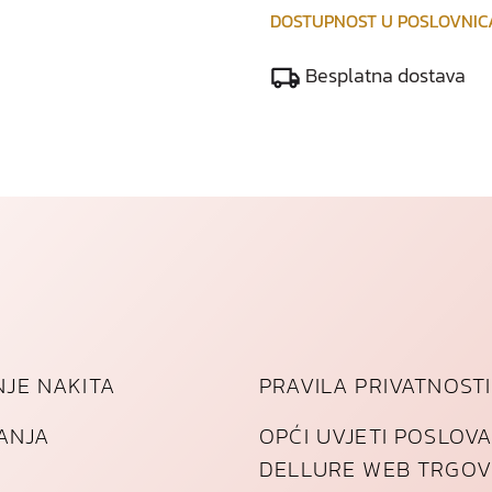
k
DOSTUPNOST U POSLOVNI
o
l
Besplatna dostava
i
č
i
n
a
JE NAKITA
PRAVILA PRIVATNOSTI
TANJA
OPĆI UVJETI POSLOV
DELLURE WEB TRGOV