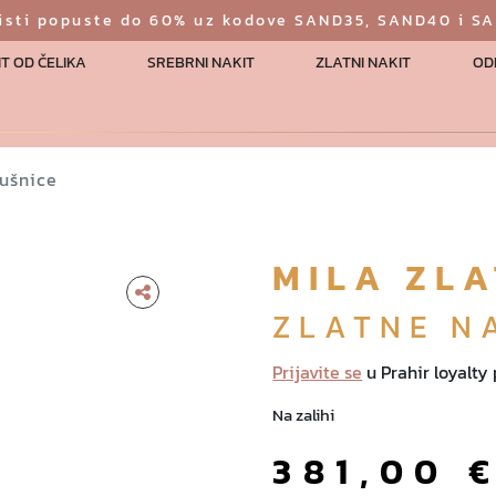
risti popuste do 60% uz kodove SAND35, SAND40 i S
T OD ČELIKA
SREBRNI NAKIT
ZLATNI NAKIT
OD
aušnice
MILA ZL
ZLATNE N
Prijavite se
u Prahir loyalty
Na zalihi
381,00