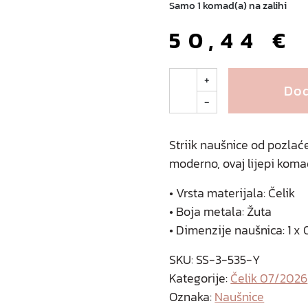
Samo 1 komad(a) na zalihi
50,44
€
S
+
Dod
t
-
r
i
i
Striik naušnice od pozlać
k
moderno, ovaj lijepi komad
n
a
• Vrsta materijala: Čelik
u
• Boja metala: Žuta
š
• Dimenzije naušnica: 1 x 
n
i
SKU:
SS-3-535-Y
c
Kategorije:
Čelik 07/2026
e
Oznaka:
Naušnice
o