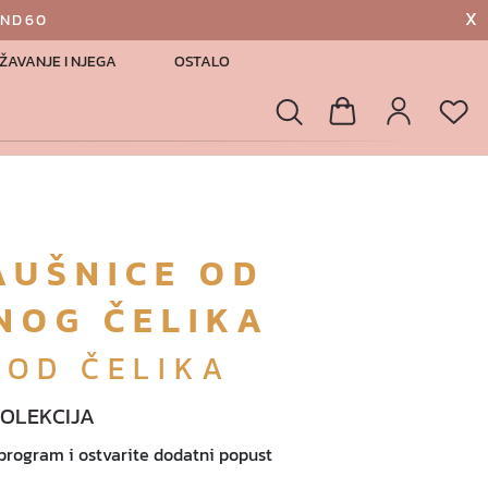
X
AND60
ŽAVANJE I NJEGA
OSTALO
List
Pretraga
Košarica
Profil
AUŠNICE OD
NOG ČELIKA
 OD ČELIKA
KOLEKCIJA
 program i ostvarite dodatni popust