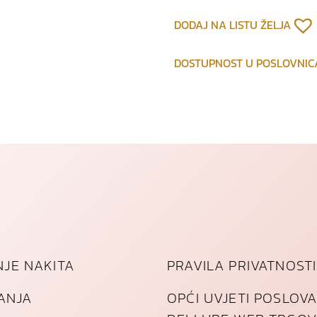
d
DODAJ NA LISTU ŽELJA
p
o
DOSTUPNOST U POSLOVNI
z
l
a
ć
e
n
o
g
č
e
l
i
JE NAKITA
PRAVILA PRIVATNOSTI
k
a
TANJA
OPĆI UVJETI POSLOV
k