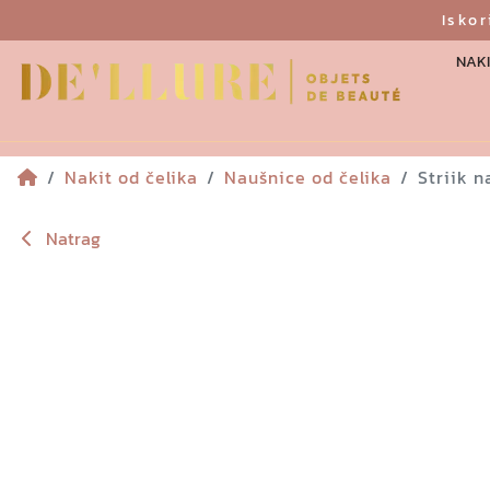
Isko
NAKI
Nakit od čelika
Naušnice od čelika
Striik 
Natrag