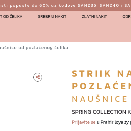
risti popuste do 60% uz kodove SAND35, SAND40 i S
T OD ČELIKA
SREBRNI NAKIT
ZLATNI NAKIT
ODR
naušnice od pozlaćenog čelika
STRIIK N
POZLAĆE
NAUŠNICE
SPRING COLLECTION 
Prijavite se
u Prahir loyalty