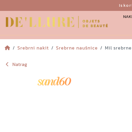
Isko
NAKI
Srebrni nakit
Srebrne naušnice
Mil srebrn
Natrag