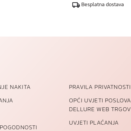
Besplatna dostava
k
o
l
i
č
i
n
a
JE NAKITA
PRAVILA PRIVATNOSTI
TANJA
OPĆI UVJETI POSLOV
DELLURE WEB TRGOV
UVJETI PLAĆANJA
I POGODNOSTI