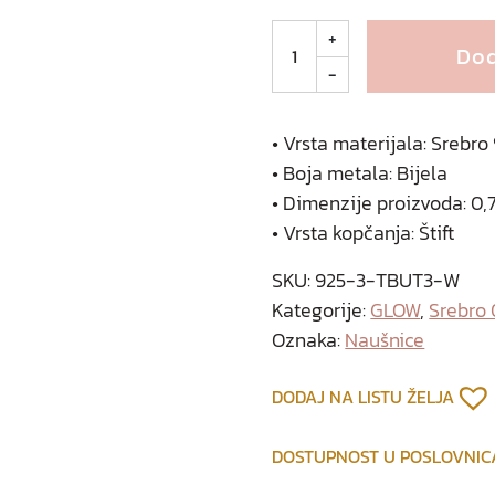
M
+
Dod
i
-
l
s
r
• Vrsta materijala: Srebr
e
• Boja metala: Bijela
b
• Dimenzije proizvoda: 0,7
r
• Vrsta kopčanja: Štift
n
e
SKU:
925-3-TBUT3-W
n
Kategorije:
GLOW
,
Srebro
a
Oznaka:
Naušnice
u
š
DODAJ NA LISTU ŽELJA
n
i
DOSTUPNOST U POSLOVNI
c
e