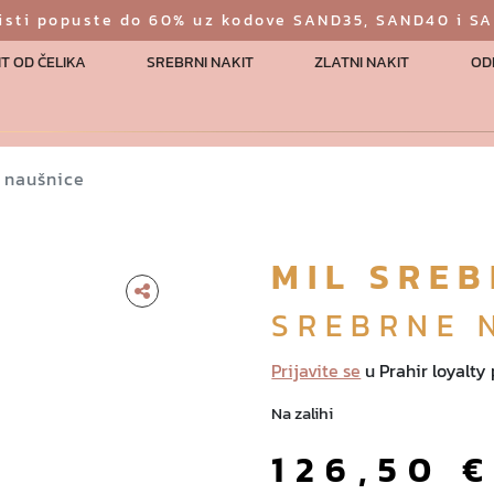
risti popuste do 60% uz kodove SAND35, SAND40 i S
T OD ČELIKA
SREBRNI NAKIT
ZLATNI NAKIT
OD
e naušnice
MIL SRE
SREBRNE 
Prijavite se
u Prahir loyalty
Na zalihi
126,50