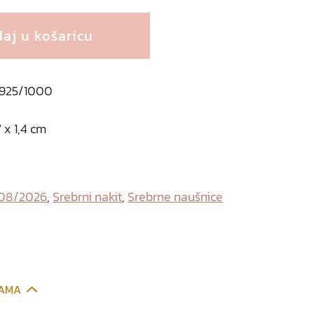
aj u košaricu
o 925/1000
 x 1,4 cm
 08/2026
,
Srebrni nakit
,
Srebrne naušnice
CAMA