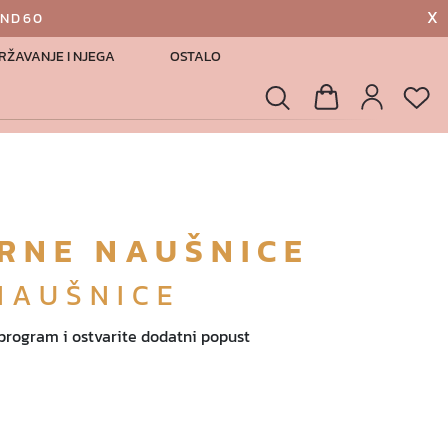
X
AND60
RŽAVANJE I NJEGA
OSTALO
List
Pretraga
Košarica
Profil
BRNE NAUŠNICE
NAUŠNICE
 program i ostvarite dodatni popust
€