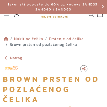
Iskoristi popuste do 60% uz kodove SAND35,
X
SAND40 i SAND60
Izbornik
Pretraga
Profil
Koš
Nakit od čelika
Prstenje od čelika
Brown prsten od pozlaćenog čelika
Natrag
BROWN PRSTEN OD
POZLAĆENOG
ČELIKA