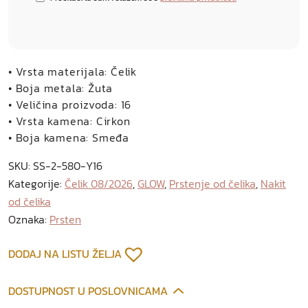
• Vrsta materijala: Čelik
• Boja metala: Žuta
• Veličina proizvoda: 16
• Vrsta kamena: Cirkon
• Boja kamena: Smeđa
SKU:
SS-2-580-Y16
Kategorije:
Čelik 08/2026
,
GLOW
,
Prstenje od čelika
,
Nakit
od čelika
Oznaka:
Prsten
DODAJ NA LISTU ŽELJA
DOSTUPNOST U POSLOVNICAMA