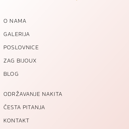
o
g
č
O NAMA
e
l
GALERIJA
i
k
POSLOVNICE
a
k
ZAG BIJOUX
o
l
BLOG
i
č
i
ODRŽAVANJE NAKITA
n
a
ČESTA PITANJA
KONTAKT