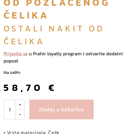
OD POZLAĆENOG
ČELIKA
OSTALI NAKIT OD
ČELIKA
Prijavite se
u Prahir loyalty program i ostvarite dodatni
popust
Na zalihi
58,70
€
L
+
Dodaj u košaricu
u
-
c
i
e
• Vrsta materijala: Čelik