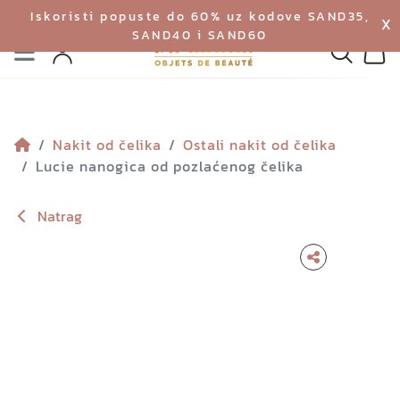
Iskoristi popuste do 60% uz kodove SAND35,
X
SAND40 i SAND60
Izbornik
Pretraga
Profil
Koš
Nakit od čelika
Ostali nakit od čelika
Lucie nanogica od pozlaćenog čelika
Natrag