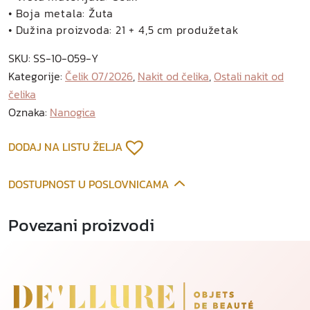
n
• Boja metala: Žuta
a
• Dužina proizvoda: 21 + 4,5 cm produžetak
n
SKU:
SS-10-059-Y
o
Kategorije:
Čelik 07/2026
,
Nakit od čelika
,
Ostali nakit od
g
čelika
i
c
Oznaka:
Nanogica
a
o
DODAJ NA LISTU ŽELJA
d
p
DOSTUPNOST U POSLOVNICAMA
o
z
Povezani proizvodi
l
a
ć
e
n