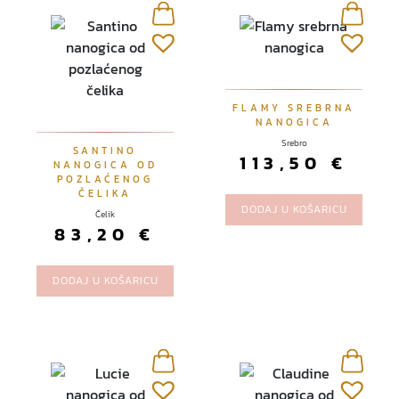
o
d
a
b
r
a
FLAMY SREBRNA
NANOGICA
t
Srebro
i
SANTINO
113,50
€
NANOGICA OD
n
POZLAĆENOG
a
ČELIKA
DODAJ U KOŠARICU
s
Čelik
83,20
€
t
r
a
DODAJ U KOŠARICU
n
i
c
i
p