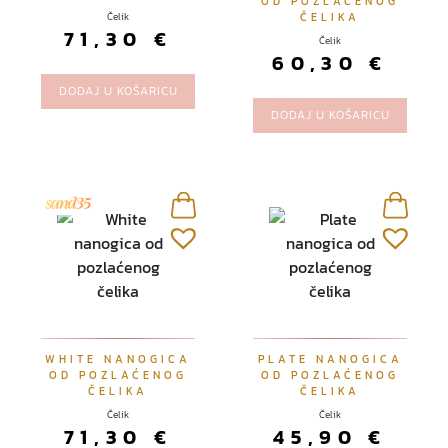
OD POZLAĆENOG
Čelik
ČELIKA
71,30
€
Čelik
60,30
€
DODAJ U KOŠARICU
DODAJ U KOŠARICU
O
WHITE NANOGICA
PLATE NANOGICA
OD POZLAĆENOG
OD POZLAĆENOG
v
ČELIKA
ČELIKA
a
Čelik
Čelik
j
71,30
€
45,90
€