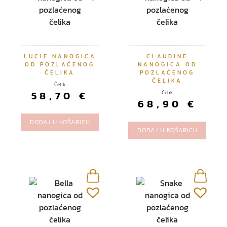
r
o
i
z
v
LUCIE NANOGICA
CLAUDINE
o
OD POZLAĆENOG
NANOGICA OD
ČELIKA
POZLAĆENOG
d
ČELIKA
Čelik
a
58,70
€
Čelik
68,90
€
DODAJ U KOŠARICU
DODAJ U KOŠARICU