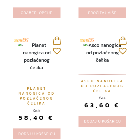
p
r
ODABERI OPCIJE
PROČITAJ VIŠE
o
i
z
v
o
d
i
m
a
ASCO NANOGICA
v
OD POZLAĆENOG
PLANET
ČELIKA
i
NANOGICA OD
POZLAĆENOG
Čelik
š
63,60
€
ČELIKA
e
Čelik
v
58,40
€
a
DODAJ U KOŠARICU
r
DODAJ U KOŠARICU
i