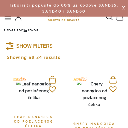
Iskoristi popuste do 60% uz kodove SAND35,
X
SAND40 i SAND60
Izbornik
Pretraga
Profil
Koš
Nanogica
SHOW FILTERS
Showing all 24 results
LEAF NANOGICA
OD POZLAĆENOG
GHERY NANOGICA
ČELIKA