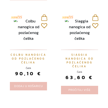
j
a
n
t
i
.
O
p
c
COLBU NANOGICA
SIAGGIA
i
OD POZLAĆENOG
NANOGICA OD
j
ČELIKA
POZLAĆENOG
ČELIKA
e
Čelik
90,10
€
Čelik
s
63,60
€
e
m
DODAJ U KOŠARICU
PROČITAJ VIŠE
o
g
u