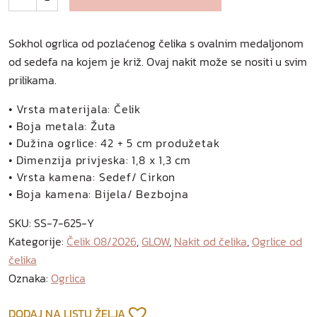
k
h
o
Sokhol ogrlica od pozlaćenog čelika s ovalnim medaljonom
l
od sedefa na kojem je križ. Ovaj nakit može se nositi u svim
o
prilikama.
g
r
• Vrsta materijala: Čelik
l
• Boja metala: Žuta
i
• Dužina ogrlice: 42 + 5 cm produžetak
c
• Dimenzija privjeska: 1,8 x 1,3 cm
a
• Vrsta kamena: Sedef/ Cirkon
o
• Boja kamena: Bijela/ Bezbojna
d
SKU:
SS-7-625-Y
p
Kategorije:
Čelik 08/2026
,
GLOW
,
Nakit od čelika
,
Ogrlice od
o
čelika
z
Oznaka:
Ogrlica
l
a
ć
DODAJ NA LISTU ŽELJA