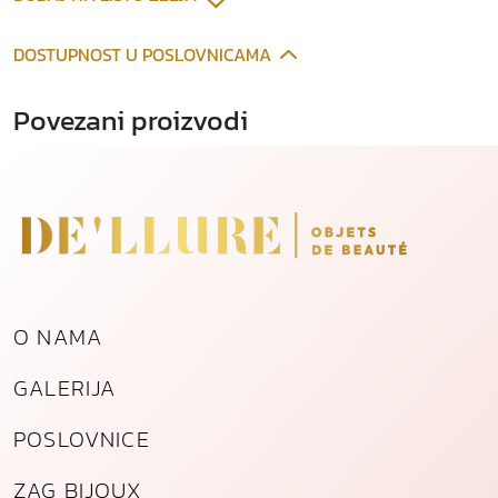
e
n
DOSTUPNOST U POSLOVNICAMA
o
g
Povezani proizvodi
č
e
l
i
k
a
k
o
O NAMA
l
i
GALERIJA
č
i
POSLOVNICE
n
a
ZAG BIJOUX