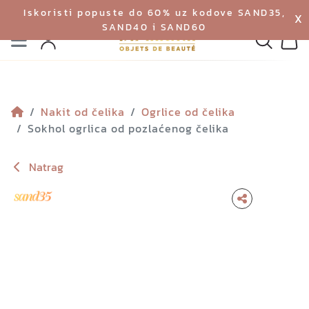
Iskoristi popuste do 60% uz kodove SAND35,
X
SAND40 i SAND60
Izbornik
Pretraga
Profil
Koš
Nakit od čelika
Ogrlice od čelika
Sokhol ogrlica od pozlaćenog čelika
Natrag