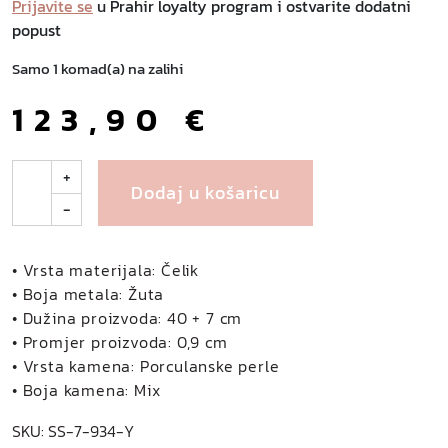
Prijavite se
u Prahir loyalty program i ostvarite dodatni
popust
Samo 1 komad(a) na zalihi
123,90
€
G
+
Dodaj u košaricu
r
-
i
e
r
• Vrsta materijala: Čelik
o
• Boja metala: Žuta
g
• Dužina proizvoda: 40 + 7 cm
r
• Promjer proizvoda: 0,9 cm
l
• Vrsta kamena: Porculanske perle
i
• Boja kamena: Mix
c
SKU:
SS-7-934-Y
a