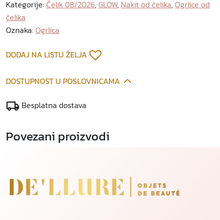
Kategorije:
Čelik 08/2026
,
GLOW
,
Nakit od čelika
,
Ogrlice od
o
čelika
d
p
Oznaka:
Ogrlica
o
z
DODAJ NA LISTU ŽELJA
l
a
DOSTUPNOST U POSLOVNICAMA
ć
e
Besplatna dostava
n
o
Povezani proizvodi
g
č
e
l
i
k
a
k