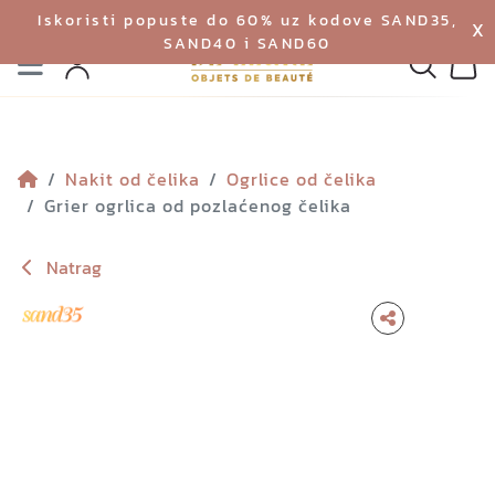
Iskoristi popuste do 60% uz kodove SAND35,
X
SAND40 i SAND60
Izbornik
Pretraga
Profil
Koš
Nakit od čelika
Ogrlice od čelika
Grier ogrlica od pozlaćenog čelika
Natrag