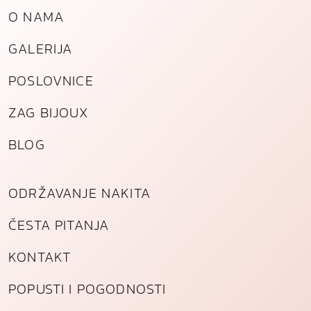
o
O NAMA
l
GALERIJA
i
č
POSLOVNICE
i
n
ZAG BIJOUX
a
BLOG
ODRŽAVANJE NAKITA
ČESTA PITANJA
KONTAKT
POPUSTI I POGODNOSTI