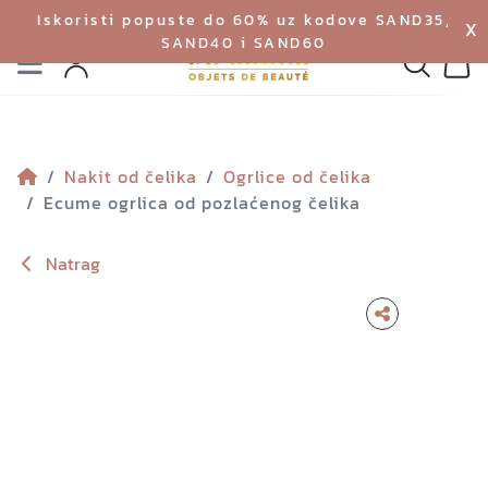
Iskoristi popuste do 60% uz kodove SAND35,
X
SAND40 i SAND60
Izbornik
Pretraga
Profil
Koš
Nakit od čelika
Ogrlice od čelika
Ecume ogrlica od pozlaćenog čelika
Natrag