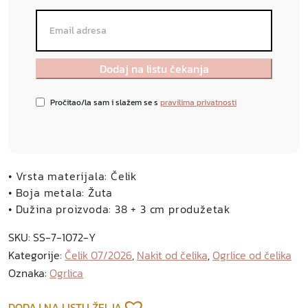
Pročitao/la sam i slažem se s
pravilima privatnosti
• Vrsta materijala: Čelik
• Boja metala: Žuta
• Dužina proizvoda: 38 + 3 cm produžetak
SKU:
SS-7-1072-Y
Kategorije:
Čelik 07/2026
,
Nakit od čelika
,
Ogrlice od čelika
Oznaka:
Ogrlica
DODAJ NA LISTU ŽELJA