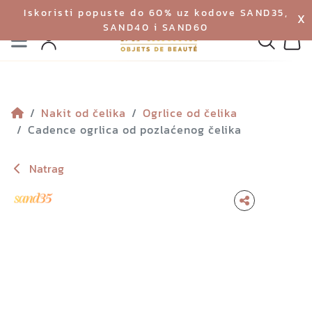
Iskoristi popuste do 60% uz kodove SAND35,
X
SAND40 i SAND60
Izbornik
Pretraga
Profil
Koš
Nakit od čelika
Ogrlice od čelika
Cadence ogrlica od pozlaćenog čelika
Natrag