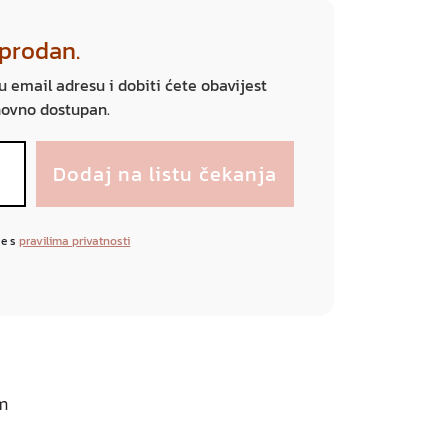
sprodan.
ju email adresu i dobiti ćete obavijest
novno dostupan.
se s
pravilima privatnosti
cm