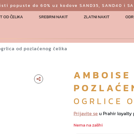
risti popuste do 60% uz kodove SAND35, SAND40 i S
T OD ČELIKA
SREBRNI NAKIT
ZLATNI NAKIT
ODR
grlica od pozlaćenog čelika
AMBOISE
POZLAĆE
OGRLICE 
Prijavite se
u Prahir loyalty
Nema na zalihi