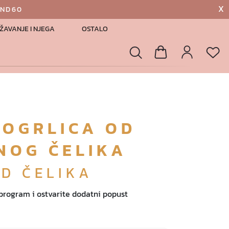
X
AND60
ŽAVANJE I NJEGA
OSTALO
List
Pretraga
Košarica
Profil
 OGRLICA OD
NOG ČELIKA
OD ČELIKA
 program i ostvarite dodatni popust