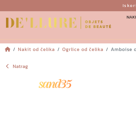
Isko
NAKI
Nakit od čelika
Ogrlice od čelika
Amboise o
Natrag