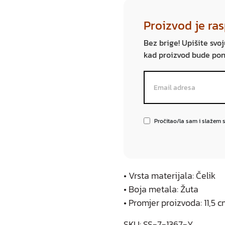
Proizvod je ra
Bez brige! Upišite svo
kad proizvod bude po
Pročitao/la sam i slažem 
• Vrsta materijala: Čelik
• Boja metala: Žuta
• Promjer proizvoda: 11,5 
SKU:
SS-7-1367-Y