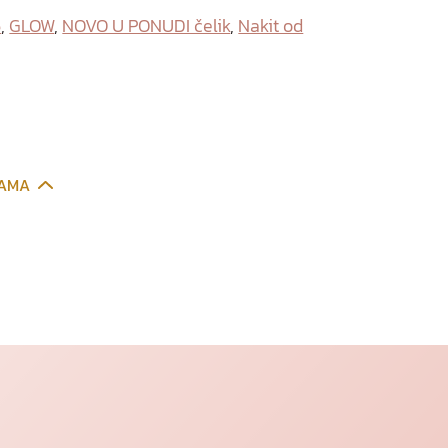
6
,
GLOW
,
NOVO U PONUDI čelik
,
Nakit od
CAMA