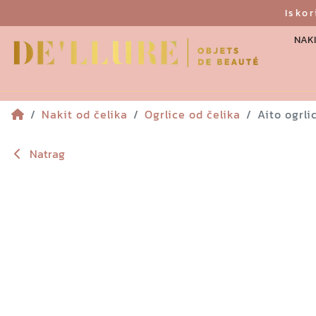
Isko
NAKI
Nakit od čelika
Ogrlice od čelika
Aito ogrli
Natrag