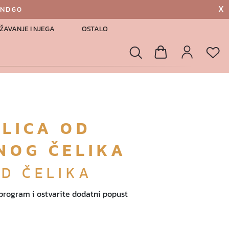
X
AND60
ŽAVANJE I NJEGA
OSTALO
List
Pretraga
Košarica
Profil
RLICA OD
NOG ČELIKA
OD ČELIKA
 program i ostvarite dodatni popust