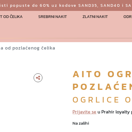
risti popuste do 60% uz kodove SAND35, SAND40 i S
T OD ČELIKA
SREBRNI NAKIT
ZLATNI NAKIT
ODR
ca od pozlaćenog čelika
AITO OG
POZLAĆE
OGRLICE 
Prijavite se
u Prahir loyalty
Na zalihi