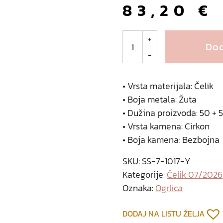
83,20
€
A
+
Dod
i
-
t
o
o
• Vrsta materijala: Čelik
g
• Boja metala: Žuta
r
• Dužina proizvoda: 50 +
l
• Vrsta kamena: Cirkon
i
• Boja kamena: Bezbojna
c
a
SKU:
SS-7-1017-Y
o
Kategorije:
Čelik 07/2026
d
Oznaka:
Ogrlica
p
o
DODAJ NA LISTU ŽELJA
z