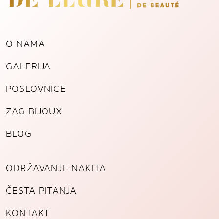
o
g
č
O NAMA
e
l
GALERIJA
i
k
POSLOVNICE
a
k
ZAG BIJOUX
o
l
BLOG
i
č
i
ODRŽAVANJE NAKITA
n
a
ČESTA PITANJA
KONTAKT