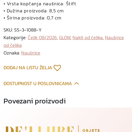
a
• Vrsta kopčanja naušnica: Štift
n
• Dužina proizvoda: 8,5 cm
a
• Širina proizvoda: 0,7 cm
u
SKU:
SS-3-1088-Y
š
Kategorije:
Čelik 08/2026
,
GLOW
,
Nakit od čelika
,
Naušnice
n
od čelika
i
c
Oznaka:
Naušnice
e
o
DODAJ NA LISTU ŽELJA
d
p
DOSTUPNOST U POSLOVNICAMA
o
z
Povezani proizvodi
l
a
ć
e
n