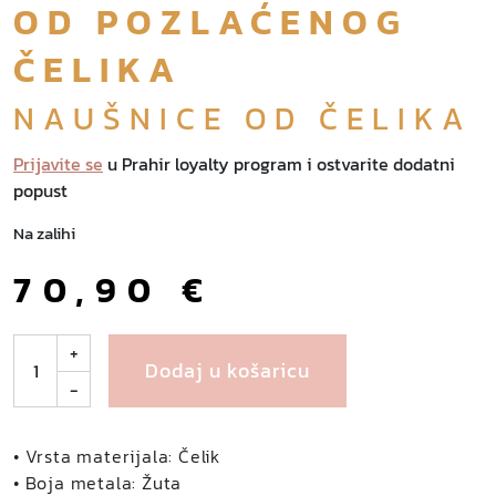
OD POZLAĆENOG
ČELIKA
NAUŠNICE OD ČELIKA
Prijavite se
u Prahir loyalty program i ostvarite dodatni
popust
Na zalihi
70,90
€
P
+
Dodaj u košaricu
r
-
i
a
n
• Vrsta materijala: Čelik
k
• Boja metala: Žuta