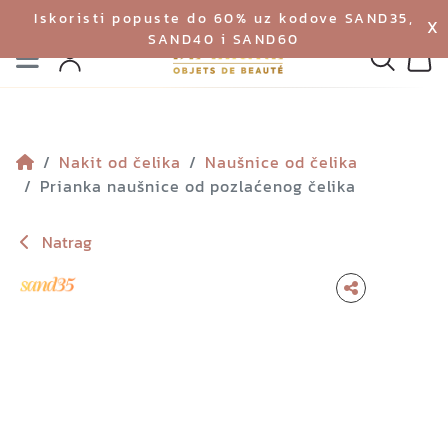
Iskoristi popuste do 60% uz kodove SAND35,
X
SAND40 i SAND60
Izbornik
Pretraga
Profil
Koš
Nakit od čelika
Naušnice od čelika
Prianka naušnice od pozlaćenog čelika
Natrag