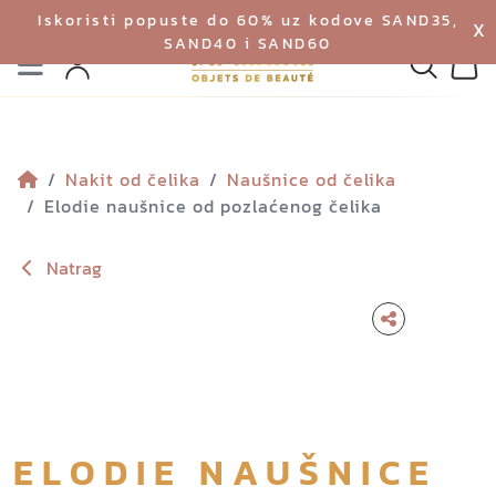
Iskoristi popuste do 60% uz kodove SAND35,
X
SAND40 i SAND60
Izbornik
Pretraga
Profil
Koš
Nakit od čelika
Naušnice od čelika
Elodie naušnice od pozlaćenog čelika
Natrag
ELODIE NAUŠNICE