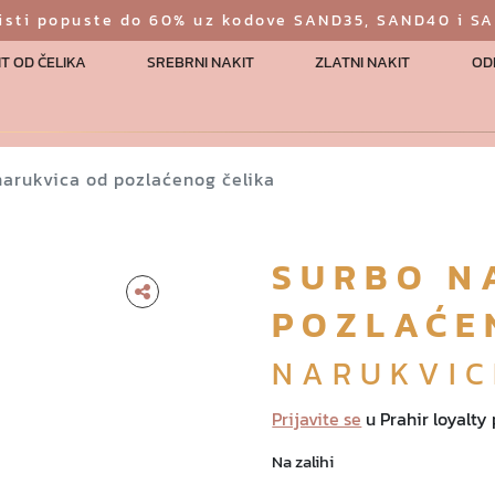
risti popuste do 60% uz kodove SAND35, SAND40 i S
T OD ČELIKA
SREBRNI NAKIT
ZLATNI NAKIT
OD
narukvica od pozlaćenog čelika
SURBO N
POZLAĆE
NARUKVIC
Prijavite se
u Prahir loyalty
Na zalihi