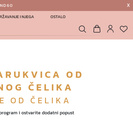
X
AND60
RŽAVANJE I NJEGA
OSTALO
List
Pretraga
Košarica
Profil
ARUKVICA OD
NOG ČELIKA
E OD ČELIKA
 program i ostvarite dodatni popust