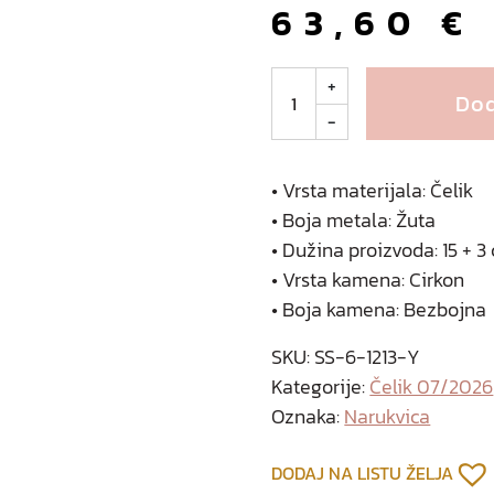
63,60
€
S
+
Dod
u
-
r
b
o
• Vrsta materijala: Čelik
n
• Boja metala: Žuta
a
• Dužina proizvoda: 15 + 3
r
• Vrsta kamena: Cirkon
u
• Boja kamena: Bezbojna
k
v
SKU:
SS-6-1213-Y
i
Kategorije:
Čelik 07/2026
c
Oznaka:
Narukvica
a
o
DODAJ NA LISTU ŽELJA
d