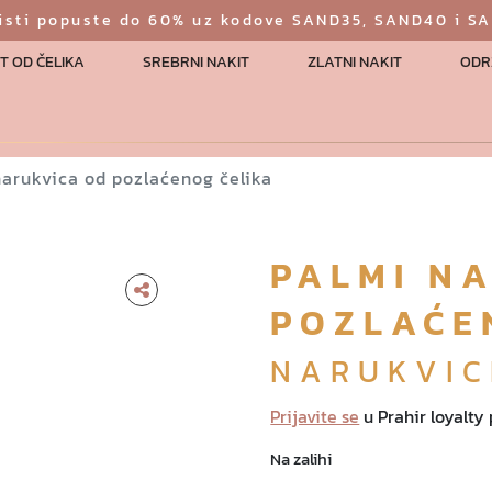
risti popuste do 60% uz kodove SAND35, SAND40 i S
T OD ČELIKA
SREBRNI NAKIT
ZLATNI NAKIT
ODR
narukvica od pozlaćenog čelika
PALMI N
POZLAĆE
NARUKVIC
Prijavite se
u Prahir loyalty
Na zalihi