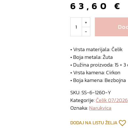
63,60
€
P
+
Dod
a
-
l
m
i
• Vrsta materijala: Čelik
n
• Boja metala: Žuta
a
• Dužina proizvoda: 15 + 3
r
• Vrsta kamena: Cirkon
u
• Boja kamena: Bezbojna
k
v
SKU:
SS-6-1260-Y
i
Kategorije:
Čelik 07/2026
c
Oznaka:
Narukvica
a
o
DODAJ NA LISTU ŽELJA
d