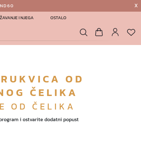
X
AND60
ŽAVANJE I NJEGA
OSTALO
List
Pretraga
Košarica
Profil
ARUKVICA OD
NOG ČELIKA
E OD ČELIKA
 program i ostvarite dodatni popust