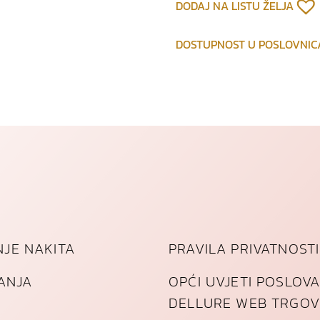
DODAJ NA LISTU ŽELJA
o
d
p
DOSTUPNOST U POSLOVNI
o
z
l
a
ć
e
n
o
g
č
e
JE NAKITA
PRAVILA PRIVATNOSTI
l
i
TANJA
OPĆI UVJETI POSLOV
k
a
DELLURE WEB TRGOV
k