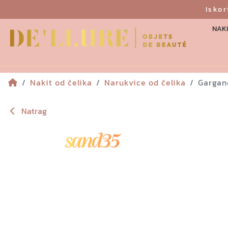
Isko
NAKI
Nakit od čelika
Narukvice od čelika
Gargan
Natrag