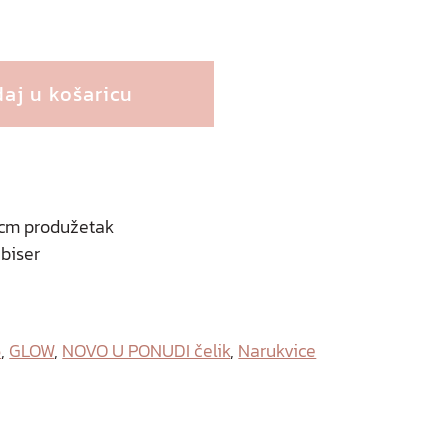
aj u košaricu
3 cm produžetak
 biser
6
,
GLOW
,
NOVO U PONUDI čelik
,
Narukvice