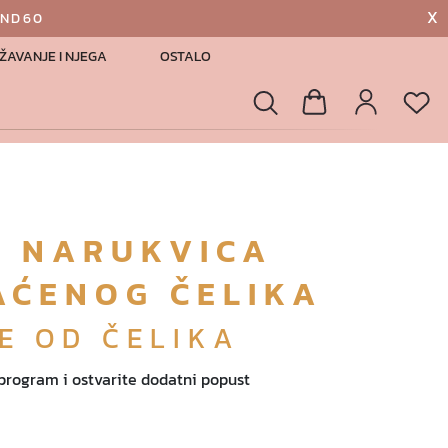
X
AND60
ŽAVANJE I NJEGA
OSTALO
List
Pretraga
Košarica
Profil
 NARUKVICA
AĆENOG ČELIKA
E OD ČELIKA
 program i ostvarite dodatni popust