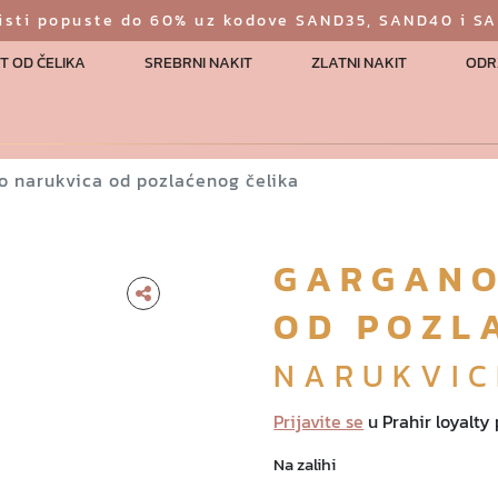
risti popuste do 60% uz kodove SAND35, SAND40 i S
T OD ČELIKA
SREBRNI NAKIT
ZLATNI NAKIT
ODR
o narukvica od pozlaćenog čelika
GARGANO
OD POZL
NARUKVIC
Prijavite se
u Prahir loyalty
Na zalihi