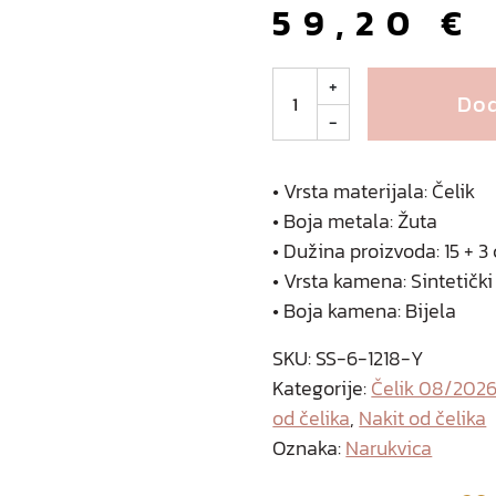
59,20
€
G
+
Dod
a
-
r
g
a
• Vrsta materijala: Čelik
n
• Boja metala: Žuta
o
• Dužina proizvoda: 15 + 
n
• Vrsta kamena: Sintetički
a
• Boja kamena: Bijela
r
u
SKU:
SS-6-1218-Y
k
Kategorije:
Čelik 08/202
v
od čelika
,
Nakit od čelika
i
Oznaka:
Narukvica
c
a