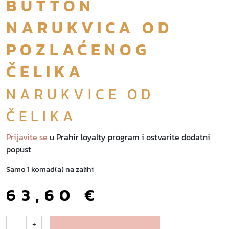
BUTTON
NARUKVICA OD
POZLAĆENOG
ČELIKA
NARUKVICE OD
ČELIKA
Prijavite se
u Prahir loyalty program i ostvarite dodatni
popust
Samo 1 komad(a) na zalihi
63,60
€
B
+