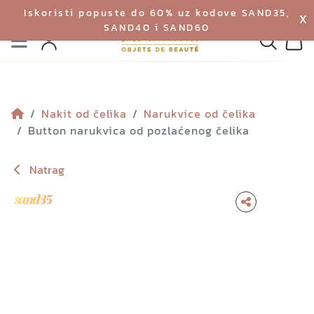
Iskoristi popuste do 60% uz kodove SAND35,
X
SAND40 i SAND60
Izbornik
Pretraga
Profil
Koš
Nakit od čelika
Narukvice od čelika
Button narukvica od pozlaćenog čelika
Natrag