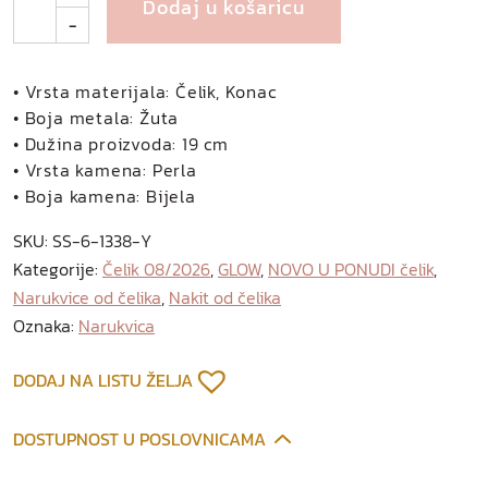
Dodaj u košaricu
u
-
t
t
o
• Vrsta materijala: Čelik, Konac
n
• Boja metala: Žuta
n
• Dužina proizvoda: 19 cm
a
• Vrsta kamena: Perla
r
• Boja kamena: Bijela
u
SKU:
SS-6-1338-Y
k
Kategorije:
Čelik 08/2026
,
GLOW
,
NOVO U PONUDI čelik
,
v
Narukvice od čelika
,
Nakit od čelika
i
c
Oznaka:
Narukvica
a
o
DODAJ NA LISTU ŽELJA
d
p
DOSTUPNOST U POSLOVNICAMA
o
z