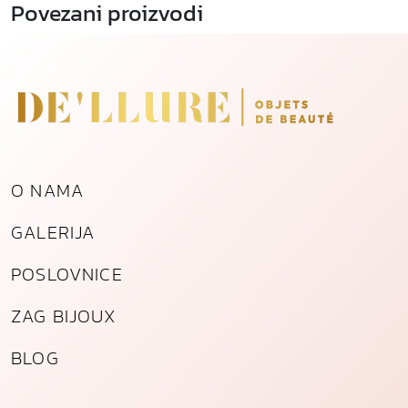
Povezani proizvodi
l
a
ć
e
n
o
g
č
O NAMA
e
l
GALERIJA
i
k
POSLOVNICE
a
k
ZAG BIJOUX
o
l
BLOG
i
č