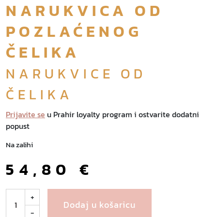
NARUKVICA OD
POZLAĆENOG
ČELIKA
NARUKVICE OD
ČELIKA
Prijavite se
u Prahir loyalty program i ostvarite dodatni
popust
Na zalihi
54,80
€
B
+
Dodaj u košaricu
a
-