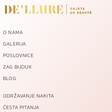
z
l
a
ć
e
O NAMA
n
o
GALERIJA
g
č
POSLOVNICE
e
l
ZAG BIJOUX
i
k
BLOG
a
k
o
ODRŽAVANJE NAKITA
l
i
ČESTA PITANJA
č