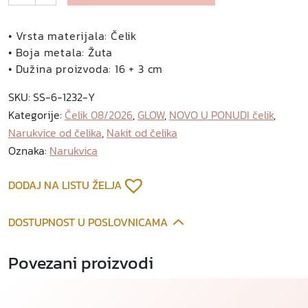
r
l
e
• Vrsta materijala: Čelik
t
• Boja metala: Žuta
t
• Dužina proizvoda: 16 + 3 cm
a
SKU:
SS-6-1232-Y
n
Kategorije:
Čelik 08/2026
,
GLOW
,
NOVO U PONUDI čelik
,
a
Narukvice od čelika
,
Nakit od čelika
r
u
Oznaka:
Narukvica
k
v
DODAJ NA LISTU ŽELJA
i
c
DOSTUPNOST U POSLOVNICAMA
a
o
Povezani proizvodi
d
p
o