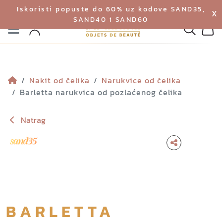
Iskoristi popuste do 60% uz kodove SAND35,
X
SAND40 i SAND60
Izbornik
Pretraga
Profil
Koš
Nakit od čelika
Narukvice od čelika
Barletta narukvica od pozlaćenog čelika
Natrag
BARLETTA