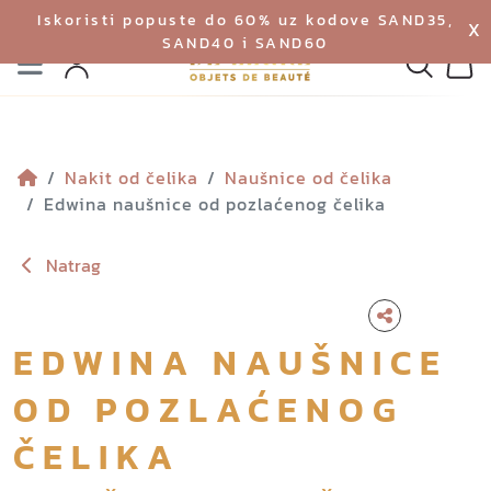
Iskoristi popuste do 60% uz kodove SAND35,
X
SAND40 i SAND60
Izbornik
Pretraga
Profil
Koš
Nakit od čelika
Naušnice od čelika
Edwina naušnice od pozlaćenog čelika
Natrag
EDWINA NAUŠNICE
OD POZLAĆENOG
ČELIKA