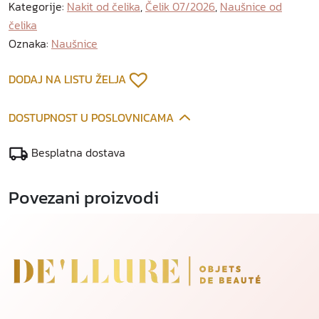
Kategorije:
Nakit od čelika
,
Čelik 07/2026
,
Naušnice od
n
čelika
i
c
Oznaka:
Naušnice
e
o
DODAJ NA LISTU ŽELJA
d
p
DOSTUPNOST U POSLOVNICAMA
o
z
Besplatna dostava
l
a
Povezani proizvodi
ć
e
n
o
g
č
e
l