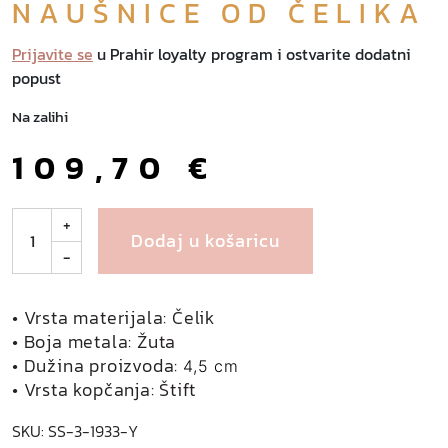
NAUŠNICE OD ČELIKA
Prijavite se
u Prahir loyalty program i ostvarite dodatni
popust
Na zalihi
109,70
€
E
+
Dodaj u košaricu
d
-
w
i
n
• Vrsta materijala: Čelik
a
• Boja metala: Žuta
n
• Dužina proizvoda:
4,5 cm
a
• Vrsta kopčanja: Štift
u
SKU:
SS-3-1933-Y
š