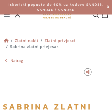
Iskoristi popuste do 60% uz kodove SAND35,
X
SAND40 i SAND60
Izbornik
Pretraga
Profil
Koš
Zlatni nakit
Zlatni privjesci
Sabrina zlatni privjesak
Natrag
SABRINA ZLATNI