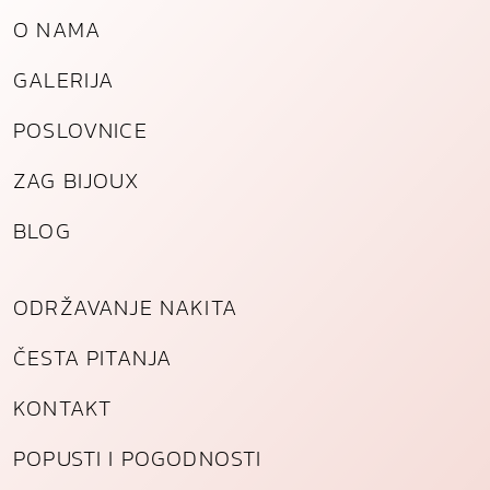
č
O NAMA
i
n
GALERIJA
a
POSLOVNICE
ZAG BIJOUX
BLOG
ODRŽAVANJE NAKITA
ČESTA PITANJA
KONTAKT
POPUSTI I POGODNOSTI