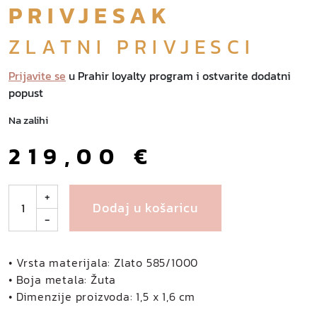
PRIVJESAK
ZLATNI PRIVJESCI
Prijavite se
u Prahir loyalty program i ostvarite dodatni
popust
Na zalihi
219,00
€
S
+
Dodaj u košaricu
a
-
b
r
i
• Vrsta materijala: Zlato 585/1000
n
• Boja metala: Žuta
a
• Dimenzije proizvoda: 1,5 x 1,6 cm
z