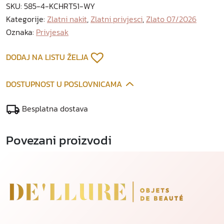
SKU:
585-4-KCHRT51-WY
l
Kategorije:
Zlatni nakit
,
Zlatni privjesci
,
Zlato 07/2026
a
Oznaka:
Privjesak
t
n
i
DODAJ NA LISTU ŽELJA
p
r
DOSTUPNOST U POSLOVNICAMA
i
v
Besplatna dostava
j
e
Povezani proizvodi
s
a
k
k
o
l
i