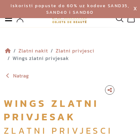
Iskoristi popuste do 60% uz kodove SAND35,
X
SAND40 i SAND60
Izbornik
Pretraga
Profil
Koš
Zlatni nakit
Zlatni privjesci
Wings zlatni privjesak
Natrag
WINGS ZLATNI
PRIVJESAK
ZLATNI PRIVJESCI