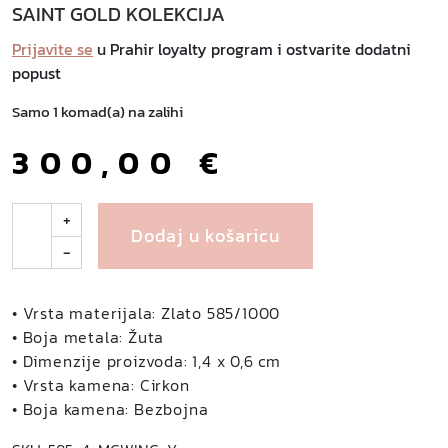
SAINT GOLD KOLEKCIJA
Prijavite se
u Prahir loyalty program i ostvarite dodatni
popust
Samo 1 komad(a) na zalihi
300,00
€
W
+
Dodaj u košaricu
i
-
n
g
s
• Vrsta materijala: Zlato 585/1000
z
• Boja metala: Žuta
l
• Dimenzije proizvoda: 1,4 x 0,6 cm
a
• Vrsta kamena: Cirkon
t
• Boja kamena: Bezbojna
n