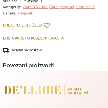
SKU:
585-4-MGWING-Y
i
Kategorije:
Zlato 07/2026
,
Zlatni privjesci
,
Zlatni nakit
p
Oznaka:
Privjesak
r
i
v
DODAJ NA LISTU ŽELJA
j
e
DOSTUPNOST U POSLOVNICAMA
s
a
Besplatna dostava
k
k
Povezani proizvodi
o
l
i
č
i
n
a