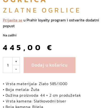
ZLATNE OGRLICE
Prijavite se
u Prahir loyalty program i ostvarite dodatni
popust
Na zalihi
445,00
€
G
+
Dodaj u košaricu
r
-
e
t
a
• Vrsta materijala: Zlato 585/1000
z
• Boja metala: Žuta
l
• Dužina proizvoda: 44 + 2 cm produžetak
a
• Vrsta kamena: Slatkovodni biser
t
• Boja kamena: Bijela