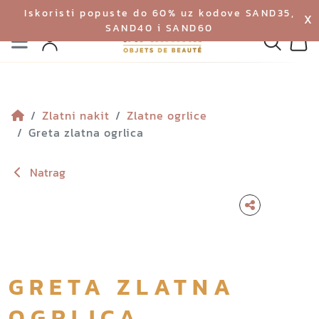
Iskoristi popuste do 60% uz kodove SAND35,
X
SAND40 i SAND60
Izbornik
Pretraga
Profil
Koš
Zlatni nakit
Zlatne ogrlice
Greta zlatna ogrlica
Natrag
GRETA ZLATNA
OGRLICA