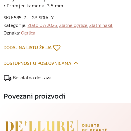
n
• Promjer kamena: 3,5 mm
a
SKU:
585-7-UGBISDIA-Y
o
Kategorije:
Zlato 07/2026
,
Zlatne ogrlice
,
Zlatni nakit
g
Oznaka:
Ogrlica
r
l
i
DODAJ NA LISTU ŽELJA
c
a
DOSTUPNOST U POSLOVNICAMA
k
o
Besplatna dostava
l
i
Povezani proizvodi
č
i
n
a