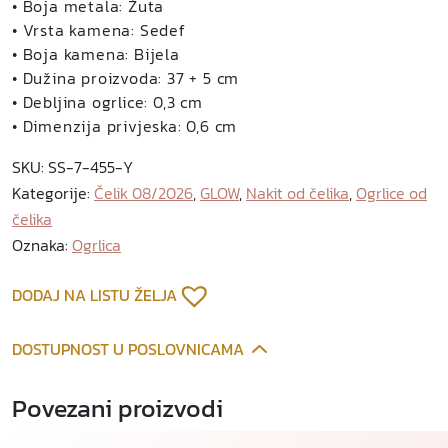
• Boja metala: Žuta
• Vrsta kamena: Sedef
• Boja kamena: Bijela
• Dužina proizvoda: 37 + 5 cm
• Debljina ogrlice: 0,3 cm
• Dimenzija privjeska: 0,6 cm
SKU:
SS-7-455-Y
Kategorije:
Čelik 08/2026
,
GLOW
,
Nakit od čelika
,
Ogrlice od
čelika
Oznaka:
Ogrlica
DODAJ NA LISTU ŽELJA
DOSTUPNOST U POSLOVNICAMA
Povezani proizvodi