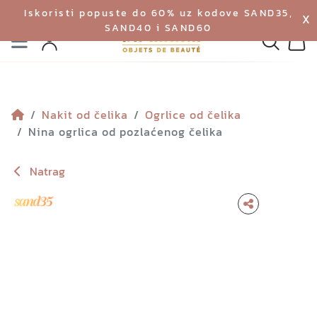
Iskoristi popuste do 60% uz kodove SAND35,
X
SAND40 i SAND60
Izbornik
Pretraga
Profil
Koš
Nakit od čelika
Ogrlice od čelika
Nina ogrlica od pozlaćenog čelika
Natrag