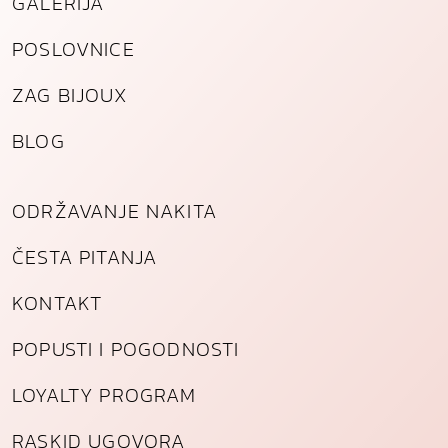
GALERIJA
l
i
POSLOVNICE
č
i
ZAG BIJOUX
n
a
BLOG
ODRŽAVANJE NAKITA
ČESTA PITANJA
KONTAKT
POPUSTI I POGODNOSTI
LOYALTY PROGRAM
RASKID UGOVORA