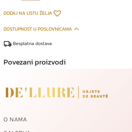
s
r
DODAJ NA LISTU ŽELJA
e
b
DOSTUPNOST U POSLOVNICAMA
r
n
Besplatna dostava
i
p
Povezani proizvodi
r
i
v
j
e
s
a
k
k
O NAMA
o