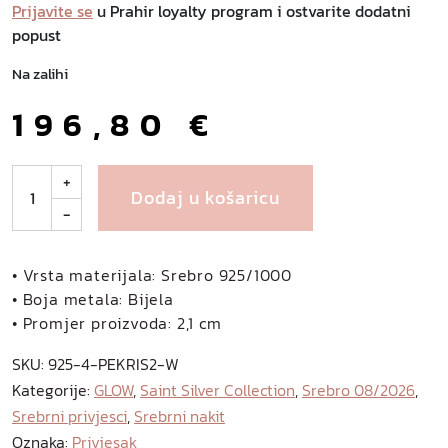
Prijavite se
u Prahir loyalty program i ostvarite dodatni
popust
Na zalihi
196,80
€
C
+
Dodaj u košaricu
h
-
r
i
s
• Vrsta materijala: Srebro 925/1000
t
• Boja metala: Bijela
o
• Promjer proizvoda: 2,1 cm
p
SKU:
925-4-PEKRIS2-W
h
Kategorije:
GLOW
,
Saint Silver Collection
,
Srebro 08/2026
,
e
Srebrni privjesci
,
Srebrni nakit
r
L
Oznaka:
Privjesak