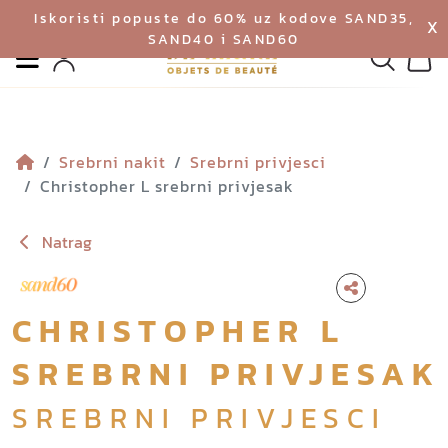
Iskoristi popuste do 60% uz kodove SAND35,
X
SAND40 i SAND60
Izbornik
Pretraga
Profil
Koš
Srebrni nakit
Srebrni privjesci
Christopher L srebrni privjesak
Natrag
CHRISTOPHER L
SREBRNI PRIVJESAK
SREBRNI PRIVJESCI