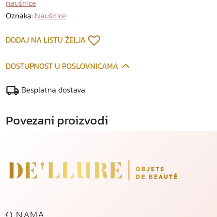
naušnice
n
e
Oznaka:
Naušnice
n
a
DODAJ NA LISTU ŽELJA
u
š
DOSTUPNOST U POSLOVNICAMA
n
i
Besplatna dostava
c
e
Povezani proizvodi
k
o
l
i
č
i
n
a
O NAMA