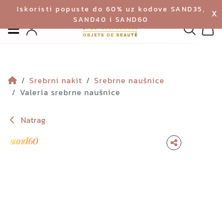
Iskoristi popuste do 60% uz kodove SAND35,
X
SAND40 i SAND60
Izbornik
Pretraga
Profil
Koš
Srebrni nakit
Srebrne naušnice
Valeria srebrne naušnice
Natrag