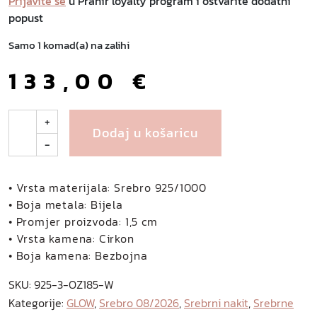
Prijavite se
u Prahir loyalty program i ostvarite dodatni
popust
Samo 1 komad(a) na zalihi
133,00
€
V
+
Dodaj u košaricu
a
-
l
e
r
• Vrsta materijala: Srebro 925/1000
i
• Boja metala: Bijela
a
• Promjer proizvoda: 1,5 cm
s
• Vrsta kamena: Cirkon
r
• Boja kamena: Bezbojna
e
SKU:
925-3-OZ185-W
b
Kategorije:
GLOW
,
Srebro 08/2026
,
Srebrni nakit
,
Srebrne
r