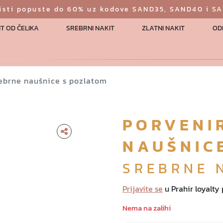
risti popuste do 60% uz kodove SAND35, SAND40 i S
T OD ČELIKA
SREBRNI NAKIT
ZLATNI NAKIT
OD
rebrne naušnice s pozlatom
PORVENI
NAUŠNIC
SREBRNE 
Prijavite se
u Prahir loyalty
Nema na zalihi