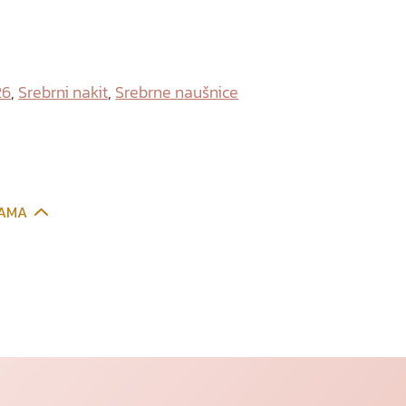
26
,
Srebrni nakit
,
Srebrne naušnice
CAMA