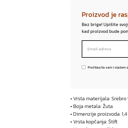
Proizvod je ra
Bez brige! Upišite svo
kad proizvod bude po
Pročitao/la sam i slažem 
• Vrsta materijala: Srebr
• Boja metala: Žuta
• Dimenzije proizvoda: 1,4
• Vrsta kopčanja: Štift