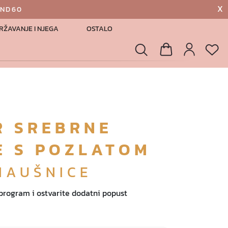
X
AND60
RŽAVANJE I NJEGA
OSTALO
List
Pretraga
Košarica
Profil
R SREBRNE
E S POZLATOM
NAUŠNICE
 program i ostvarite dodatni popust