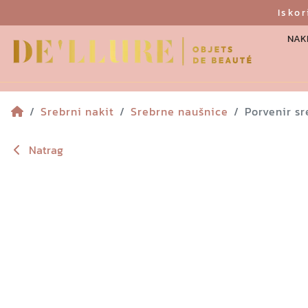
Isko
NAKI
Srebrni nakit
Srebrne naušnice
Porvenir s
Natrag