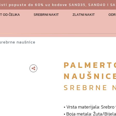
risti popuste do 60% uz kodove SAND35, SAND40 i S
T OD ČELIKA
SREBRNI NAKIT
ZLATNI NAKIT
ODR
srebrne naušnice
PALMERT
NAUŠNIC
SREBRNE 
• Vrsta materijala: Srebr
• Boja metala: Žuta/Bijel