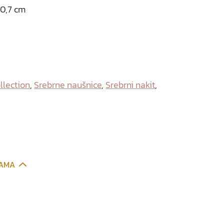
 0,7 cm
ollection
,
Srebrne naušnice
,
Srebrni nakit
,
CAMA