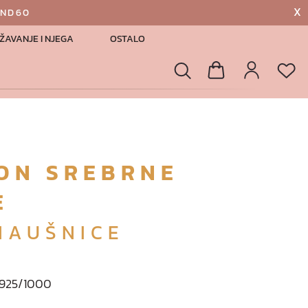
X
AND60
ŽAVANJE I NJEGA
OSTALO
List
Pretraga
Košarica
Profil
ON SREBRNE
E
NAUŠNICE
o 925/1000
a