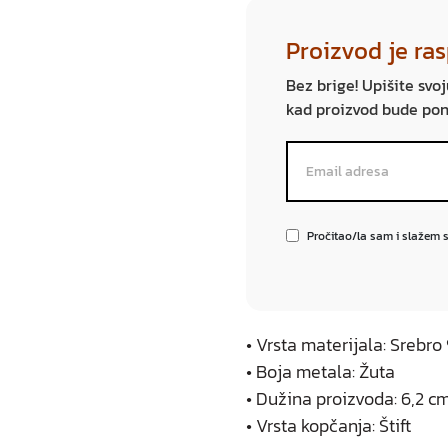
Proizvod je ra
Bez brige! Upišite svo
kad proizvod bude po
Pročitao/la sam i slažem 
• Vrsta materijala: Srebr
• Boja metala: Žuta
• Dužina proizvoda: 6,2 c
• Vrsta kopčanja: Štift