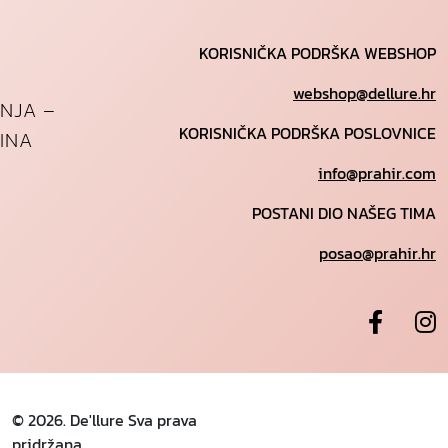
KORISNIČKA PODRŠKA WEBSHOP
webshop@dellure.hr
ANJA –
KORISNIČKA PODRŠKA POSLOVNICE
INA
info@prahir.com
POSTANI DIO NAŠEG TIMA
posao@prahir.hr
© 2026. De'llure Sva prava
pridržana.