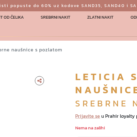
risti popuste do 60% uz kodove SAND35, SAND40 i S
T OD ČELIKA
SREBRNI NAKIT
ZLATNI NAKIT
OD
ebrne naušnice s pozlatom
LETICIA 
NAUŠNIC
SREBRNE 
Prijavite se
u Prahir loyalty
Nema na zalihi