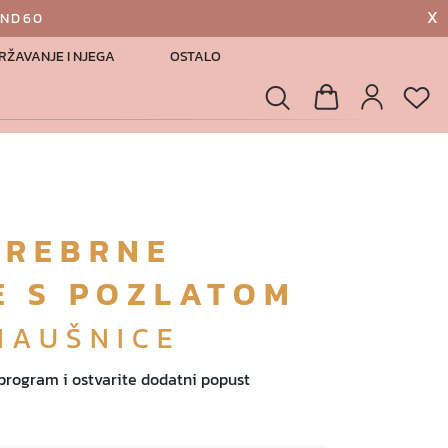
X
AND60
RŽAVANJE I NJEGA
OSTALO
List
Pretraga
Košarica
Profil
SREBRNE
E S POZLATOM
NAUŠNICE
 program i ostvarite dodatni popust