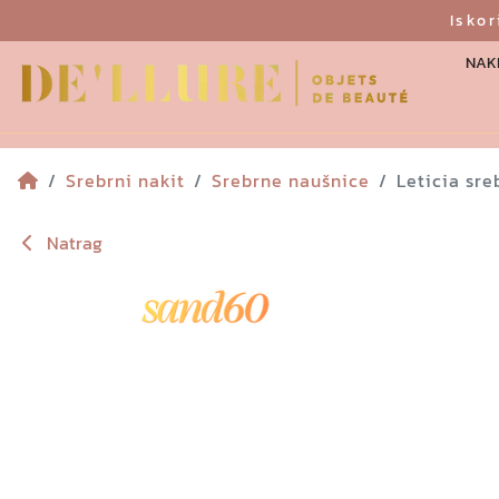
Isko
NAKI
Srebrni nakit
Srebrne naušnice
Leticia sr
Natrag