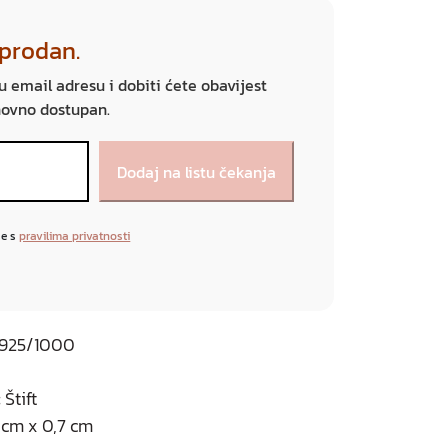
sprodan.
ju email adresu i dobiti ćete obavijest
novno dostupan.
se s
pravilima privatnosti
o 925/1000
Štift
9 cm x 0,7 cm