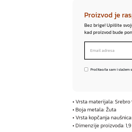
Proizvod je ra
Bez brige! Upišite svo
kad proizvod bude po
Pročitao/la sam i slažem 
• Vrsta materijala: Srebr
• Boja metala: Žuta
• Vrsta kopčanja naušnica: 
• Dimenzije proizvoda: 1,