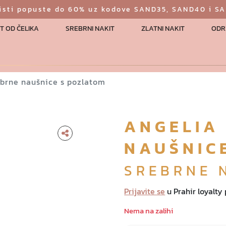
risti popuste do 60% uz kodove SAND35, SAND40 i S
T OD ČELIKA
SREBRNI NAKIT
ZLATNI NAKIT
ODR
ebrne naušnice s pozlatom
ANGELIA
NAUŠNIC
SREBRNE 
Prijavite se
u Prahir loyalty
Nema na zalihi