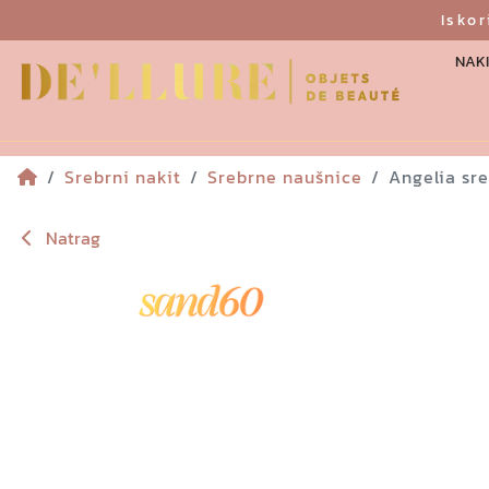
Isko
NAKI
Srebrni nakit
Srebrne naušnice
Angelia sr
Natrag