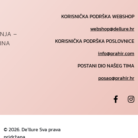
KORISNIČKA PODRŠKA WEBSHOP
webshop@dellure.hr
ANJA –
KORISNIČKA PODRŠKA POSLOVNICE
INA
info@prahir.com
POSTANI DIO NAŠEG TIMA
posao@prahir.hr
© 2026. De'llure Sva prava
pridržana.