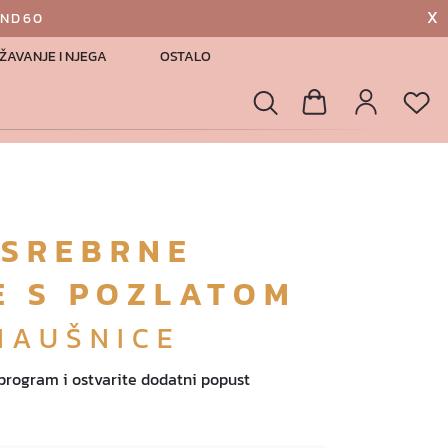
X
AND60
ŽAVANJE I NJEGA
OSTALO
List
Pretraga
Košarica
Profil
 SREBRNE
E S POZLATOM
NAUŠNICE
 program i ostvarite dodatni popust