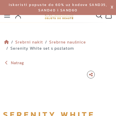
Iskoristi popuste do 60% uz kodove SAND35,
X
SAND40 i SAND60
Izbornik
Pretraga
Profil
Koš
Srebrni nakit
Srebrne naušnice
Serenity White set s pozlatom
Natrag
SERENITY WHITE