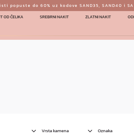
risti popuste do 60% uz kodove SAND35, SAND40 i S
T OD ČELIKA
SREBRNI NAKIT
ZLATNI NAKIT
OD
Vrsta kamena
Oznaka