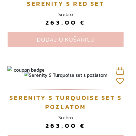
SERENITY S RED SET
.
O
Srebro
p
263,00
€
c
i
DODAJ U KOŠARICU
j
e
s
e
m
o
g
u
SERENITY S TURQUOISE SET S
o
d
POZLATOM
a
Srebro
b
263,00
€
r
a