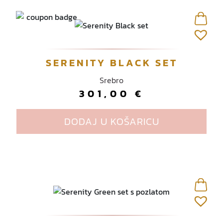
v
o
d
i
m
SERENITY BLACK SET
a
v
Srebro
i
301,00
€
š
e
DODAJ U KOŠARICU
v
a
r
i
j
a
n
t
i