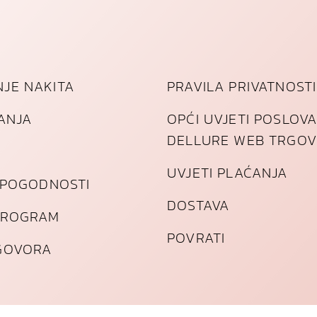
o
d
a
JE NAKITA
PRAVILA PRIVATNOSTI
TANJA
OPĆI UVJETI POSLOV
DELLURE WEB TRGOV
UVJETI PLAĆANJA
I POGODNOSTI
DOSTAVA
PROGRAM
POVRATI
GOVORA