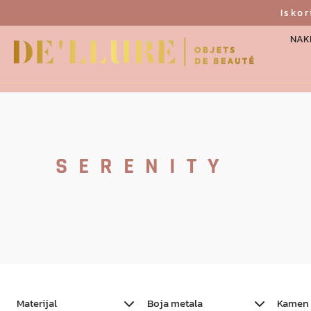
Isko
NAKI
SERENITY
Materijal
Boja metala
Kamen