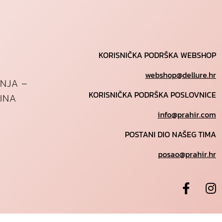
o
d
a
KORISNIČKA PODRŠKA WEBSHOP
webshop@dellure.hr
ANJA –
KORISNIČKA PODRŠKA POSLOVNICE
INA
info@prahir.com
POSTANI DIO NAŠEG TIMA
posao@prahir.hr