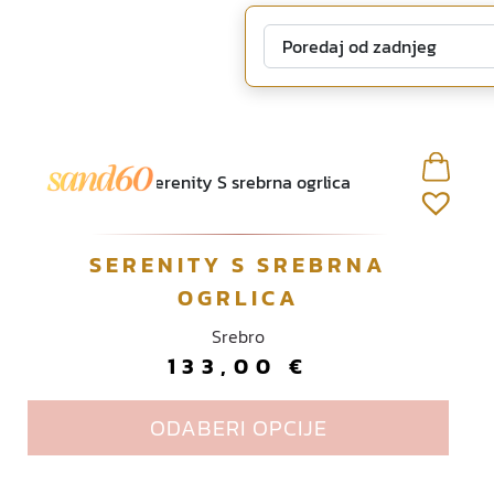
O
SERENITY S SREBRNA
v
OGRLICA
a
Srebro
j
133,00
€
p
r
o
ODABERI OPCIJE
i
z