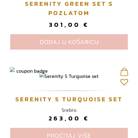
SERENITY GREEN SET S
.
O
POZLATOM
p
301,00
€
c
i
j
DODAJ U KOŠARICU
e
s
e
m
o
g
u
SERENITY S TURQUOISE SET
o
d
Srebro
a
263,00
€
b
r
PROČITAJ VIŠE
a