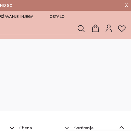
X
AND60
RŽAVANJE I NJEGA
OSTALO
List
Pretraga
Košarica
Profil
Cijena
Sortiranje