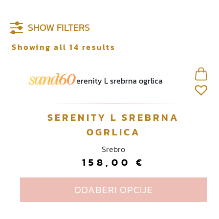
SHOW FILTERS
Showing all 14 results
O
SERENITY L SREBRNA
v
OGRLICA
a
Srebro
j
158,00
€
p
r
o
ODABERI OPCIJE
i
z