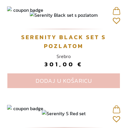
v
o
d
i
m
SERENITY BLACK SET S
a
v
POZLATOM
i
Srebro
š
301,00
€
e
v
a
DODAJ U KOŠARICU
r
i
j
a
n
t
i