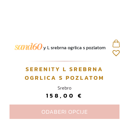
O
SERENITY L SREBRNA
v
OGRLICA S POZLATOM
a
Srebro
j
158,00
€
p
r
o
ODABERI OPCIJE
i
z