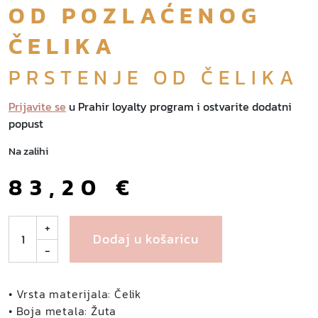
OD POZLAĆENOG
ČELIKA
PRSTENJE OD ČELIKA
Prijavite se
u Prahir loyalty program i ostvarite dodatni
popust
Na zalihi
83,20
€
S
+
Dodaj u košaricu
a
-
l
a
z
• Vrsta materijala: Čelik
a
• Boja metala: Žuta