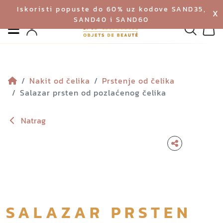
Iskoristi popuste do 60% uz kodove SAND35,
X
SAND40 i SAND60
Izbornik
Pretraga
Profil
Koš
Nakit od čelika
Prstenje od čelika
Salazar prsten od pozlaćenog čelika
Natrag
SALAZAR PRSTEN