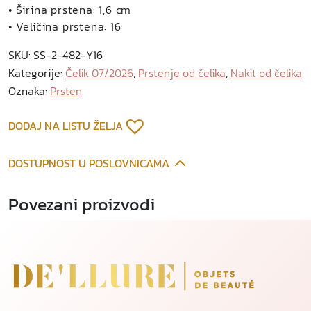
r
• Širina prstena: 1,6 cm
p
• Veličina prstena: 16
r
SKU:
SS-2-482-Y16
s
Kategorije:
Čelik 07/2026
,
Prstenje od čelika
,
Nakit od čelika
t
Oznaka:
Prsten
e
n
o
DODAJ NA LISTU ŽELJA
d
p
DOSTUPNOST U POSLOVNICAMA
o
z
Povezani proizvodi
l
a
ć
e
n
o
g