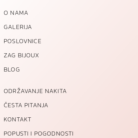
č
O NAMA
e
l
GALERIJA
i
k
POSLOVNICE
a
k
ZAG BIJOUX
o
l
BLOG
i
č
i
ODRŽAVANJE NAKITA
n
a
ČESTA PITANJA
KONTAKT
POPUSTI I POGODNOSTI