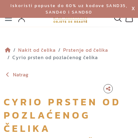
Iskoristi popuste do 60% uz kodove SAND35,
X
SAND40 i SAND60
Izbornik
Pretraga
Profil
Koš
Nakit od čelika
Prstenje od čelika
Cyrio prsten od pozlaćenog čelika
Natrag
CYRIO PRSTEN OD
POZLAĆENOG
ČELIKA