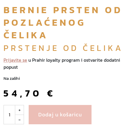
BERNIE PRSTEN OD
POZLAĆENOG
ČELIKA
PRSTENJE OD ČELIKA
Prijavite se
u Prahir loyalty program i ostvarite dodatni
popust
Na zalihi
54,70
€
B
+
Dodaj u košaricu
e
-
r
n