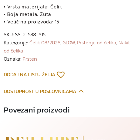
i
• Vrsta materijala: Čelik
e
• Boja metala: Žuta
p
• Veličina proizvoda: 15
r
SKU:
SS-2-538-Y15
s
Kategorije:
Čelik 08/2026
,
GLOW
,
Prstenje od čelika
,
Nakit
t
od čelika
e
n
Oznaka:
Prsten
o
d
DODAJ NA LISTU ŽELJA
p
o
DOSTUPNOST U POSLOVNICAMA
z
l
Povezani proizvodi
a
ć
e
n