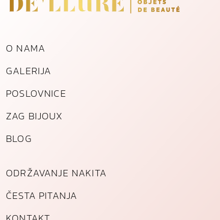
o
g
č
e
O NAMA
l
i
GALERIJA
k
a
POSLOVNICE
k
o
ZAG BIJOUX
l
i
BLOG
č
i
n
ODRŽAVANJE NAKITA
a
ČESTA PITANJA
KONTAKT