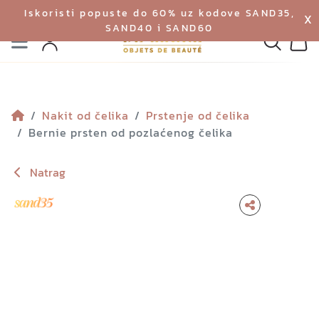
Iskoristi popuste do 60% uz kodove SAND35,
X
SAND40 i SAND60
Izbornik
Pretraga
Profil
Koš
Nakit od čelika
Prstenje od čelika
Bernie prsten od pozlaćenog čelika
Natrag