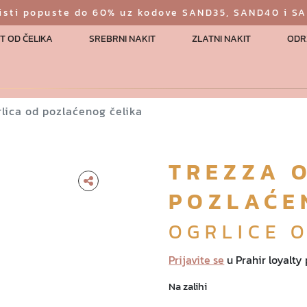
risti popuste do 60% uz kodove SAND35, SAND40 i S
T OD ČELIKA
SREBRNI NAKIT
ZLATNI NAKIT
ODR
rlica od pozlaćenog čelika
TREZZA 
POZLAĆE
OGRLICE 
Prijavite se
u Prahir loyalty
Na zalihi