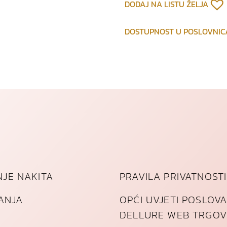
DODAJ NA LISTU ŽELJA
o
z
l
DOSTUPNOST U POSLOVNI
a
ć
e
n
o
g
č
e
l
i
k
JE NAKITA
PRAVILA PRIVATNOSTI
a
k
TANJA
OPĆI UVJETI POSLOV
o
l
DELLURE WEB TRGOV
i