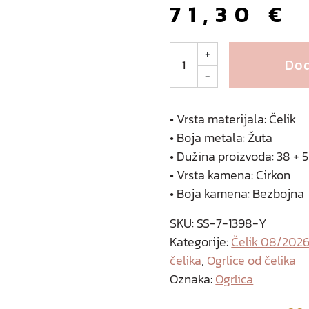
71,30
€
T
+
Dod
r
-
e
z
z
• Vrsta materijala: Čelik
a
• Boja metala: Žuta
o
• Dužina proizvoda: 38 + 
g
• Vrsta kamena: Cirkon
r
• Boja kamena: Bezbojna
l
i
SKU:
SS-7-1398-Y
c
Kategorije:
Čelik 08/202
a
čelika
,
Ogrlice od čelika
o
Oznaka:
Ogrlica
d
p