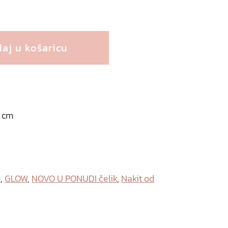
aj u košaricu
5 cm
6
,
GLOW
,
NOVO U PONUDI čelik
,
Nakit od