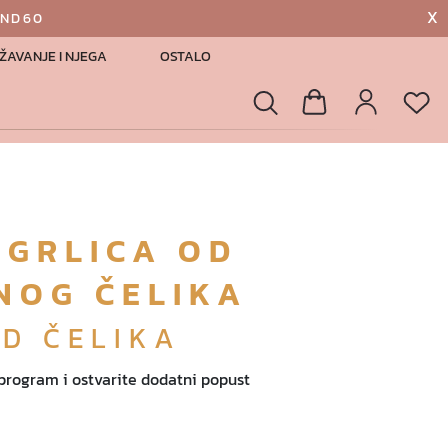
X
AND60
ŽAVANJE I NJEGA
OSTALO
List
Pretraga
Košarica
Profil
OGRLICA OD
NOG ČELIKA
OD ČELIKA
 program i ostvarite dodatni popust