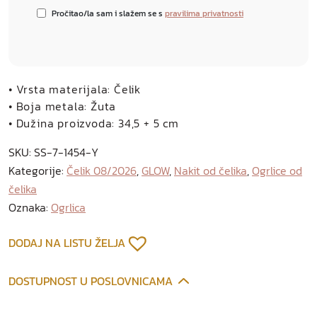
Pročitao/la sam i slažem se s
pravilima privatnosti
• Vrsta materijala: Čelik
• Boja metala: Žuta
• Dužina proizvoda: 34,5 + 5 cm
SKU:
SS-7-1454-Y
Kategorije:
Čelik 08/2026
,
GLOW
,
Nakit od čelika
,
Ogrlice od
čelika
Oznaka:
Ogrlica
DODAJ NA LISTU ŽELJA
DOSTUPNOST U POSLOVNICAMA