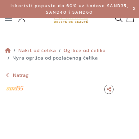
Iskoristi popuste do 60% uz kodove SAND35,
X
SAND40 i SAND60
Izbornik
Pretraga
Profil
Koš
Nakit od čelika
Ogrlice od čelika
Nyra ogrlica od pozlaćenog čelika
Natrag