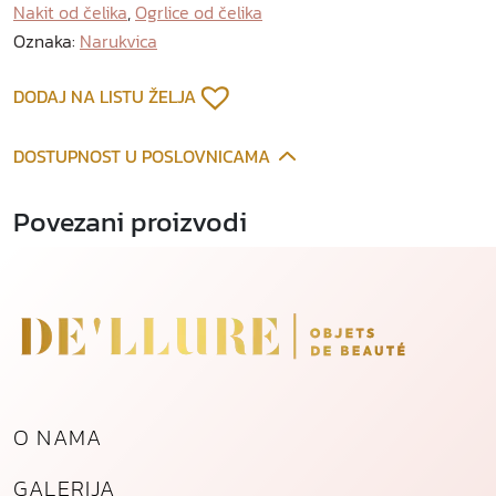
Nakit od čelika
,
Ogrlice od čelika
c
a
Oznaka:
Narukvica
o
d
DODAJ NA LISTU ŽELJA
p
o
DOSTUPNOST U POSLOVNICAMA
z
l
Povezani proizvodi
a
ć
e
n
o
g
č
e
O NAMA
l
i
GALERIJA
k