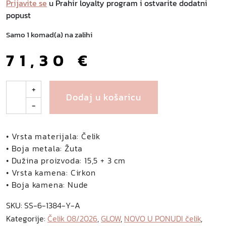
Prijavite se
u Prahir loyalty program i ostvarite dodatni
popust
Samo 1 komad(a) na zalihi
71,30
€
N
+
Dodaj u košaricu
i
-
o
r
t
• Vrsta materijala: Čelik
n
• Boja metala: Žuta
a
• Dužina proizvoda: 15,5 + 3 cm
r
• Vrsta kamena: Cirkon
u
• Boja kamena: Nude
k
SKU:
SS-6-1384-Y-A
v
Kategorije:
Čelik 08/2026
,
GLOW
,
NOVO U PONUDI čelik
,
i