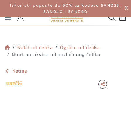
Iskoristi popuste do 60% uz kodove SAND35,
X
SAND40 i SAND60
Izbornik
Pretraga
Profil
Koš
Nakit od čelika
Ogrlice od čelika
Niort narukvica od pozlaćenog čelika
Natrag