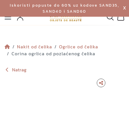
Iskoristi popuste do 60% uz kodove SAND35,
X
SAND40 i SAND60
Izbornik
Pretraga
Profil
Koš
Nakit od čelika
Ogrlice od čelika
Corina ogrlica od pozlaćenog čelika
Natrag