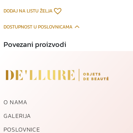
a
o
DODAJ NA LISTU ŽELJA
d
p
DOSTUPNOST U POSLOVNICAMA
o
z
Povezani proizvodi
l
a
ć
e
n
o
g
č
O NAMA
e
l
GALERIJA
i
k
POSLOVNICE
a