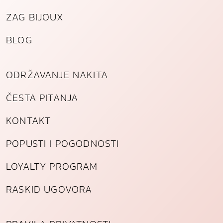
k
ZAG BIJOUX
o
l
BLOG
i
č
i
ODRŽAVANJE NAKITA
n
a
ČESTA PITANJA
KONTAKT
POPUSTI I POGODNOSTI
LOYALTY PROGRAM
RASKID UGOVORA