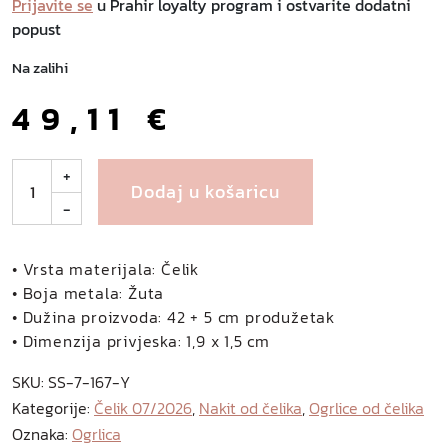
Prijavite se
u Prahir loyalty program i ostvarite dodatni
popust
Na zalihi
49,11
€
C
+
Dodaj u košaricu
o
-
r
i
n
• Vrsta materijala: Čelik
a
• Boja metala: Žuta
o
• Dužina proizvoda: 42 + 5 cm produžetak
g
• Dimenzija privjeska: 1,9 x 1,5 cm
r
SKU:
SS-7-167-Y
l
Kategorije:
Čelik 07/2026
,
Nakit od čelika
,
Ogrlice od čelika
i
Oznaka:
Ogrlica
c