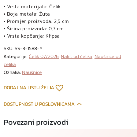
i
• Vrsta materijala: Čelik
a
• Boja metala: Žuta
n
• Promjer proizvoda: 2,5 cm
a
• Širina proizvoda: 0,7 cm
u
• Vrsta kopčanja: Klipsa
š
SKU:
SS-3-1588-Y
n
Kategorije:
Čelik 07/2026
,
Nakit od čelika
,
Naušnice od
i
čelika
c
e
Oznaka:
Naušnice
o
d
DODAJ NA LISTU ŽELJA
p
o
DOSTUPNOST U POSLOVNICAMA
z
l
Povezani proizvodi
a
ć