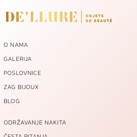
e
n
o
g
č
e
O NAMA
l
i
GALERIJA
k
a
POSLOVNICE
k
o
ZAG BIJOUX
l
i
BLOG
č
i
n
ODRŽAVANJE NAKITA
a
ČESTA PITANJA