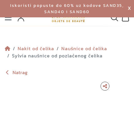
Iskoristi popuste do 60% uz kodove SAND35,
X
SAND40 i SAND60
Izbornik
Pretraga
Profil
Koš
Nakit od čelika
Naušnice od čelika
Sylvia naušnice od pozlaćenog čelika
Natrag