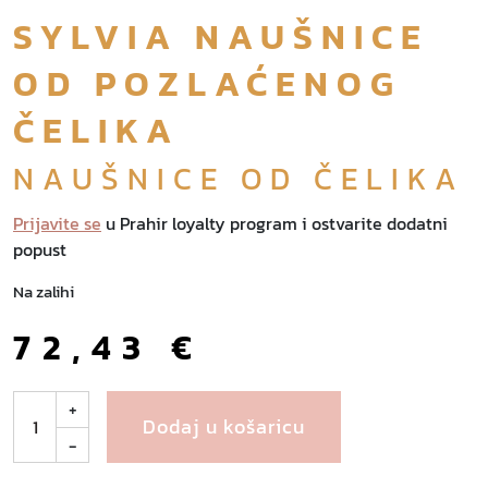
SYLVIA NAUŠNICE
OD POZLAĆENOG
ČELIKA
NAUŠNICE OD ČELIKA
Prijavite se
u Prahir loyalty program i ostvarite dodatni
popust
Na zalihi
72,43
€
S
+
Dodaj u košaricu
y
-
l
v